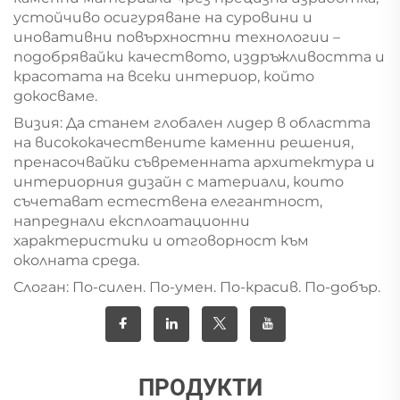
устойчиво осигуряване на суровини и
иновативни повърхностни технологии –
подобрявайки качеството, издръжливостта и
красотата на всеки интериор, който
докосваме.
Визия: Да станем глобален лидер в областта
на висококачествените каменни решения,
пренасочвайки съвременната архитектура и
интериорния дизайн с материали, които
съчетават естествена елегантност,
напреднали експлоатационни
характеристики и отговорност към
околната среда.
Слоган: По-силен. По-умен. По-красив. По-добър.
ПРОДУКТИ