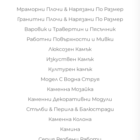
Мраморни Плочи & Нарязани По Размер
Гранитни Плочи & Нарязани По Размер
Варовик и Травертин и Пясъчник
Работни Повърхности и Мивки
Люксозен Камък
Изкуствен Камък
Културен камък
Модел С Водна Струя
Каменна Мозайка
Каменни Декоративни Модули
Стълби & Перила & Балюстради
Каменна Колона
Камина
Серия Резбени Работи