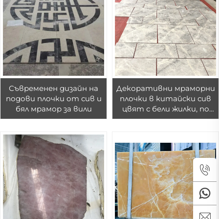
работни повърхности
Съвременен дизайн на
Декоративни мраморни
подови плочки от сив и
плочки в китайски сив
бял мрамор за вили
цвят с бели жилки, по
поръчка резани подови
плочки за проект на
вила