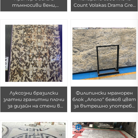
тъмносиви вени,
Count Volakas Drama Grey
мраморен блок с бял
за стени и подове,
цвят и сиви вени
мрамор
Луксозни бразилски
Филипински мраморен
златни гранитни плочи
блок „Аполо“ бежов цвят
за дизайн на стени в
за вътрешно употреба
луксозни хотели и вили.
в жилища – за стени и
Продавани с голяма
подове в дневна, плочки
популярност златни
800 x 800 мм,
плочи за кухненски
декоративен