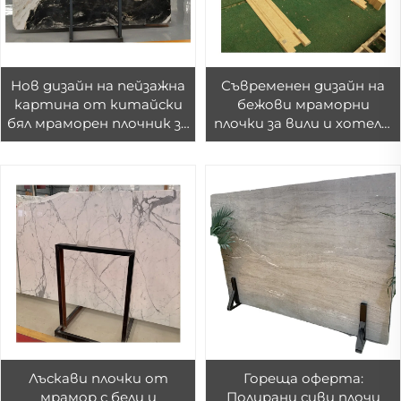
Нов дизайн на пейзажна
Съвременен дизайн на
картина от китайски
бежови мраморни
бял мраморен плочник за
плочки за вили и хотели,
вътрешни стени на
интериорна декорация
вила или хотел –
на стени и фонови
декоративни плочки за
решения
фона
Лъскави плочки от
Гореща оферта:
мрамор с бели и
Полирани сиви плочи