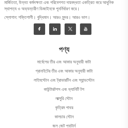
মার্জিততা, উন্নত কর্মদক্ষতা এবং পরিবেশগত দায়বদ্ধতা একত্রিত করে আধুনিক
স্থাপত্য ও অভ্যন্তরীণ ডিজাইনকে পুনর্নির্ধারণ করে।
স্লোগান: শক্তিশালী। বুদ্ধিমান। আরও সুন্দর। আরও ভাল।
পণ্য
মার্বেলের তীর এবং আকার অনুযায়ী কাটা
গ্রানাইটের তীর এবং আকার অনুযায়ী কাটা
লাইমস্টোন এবং ট্রাভারটিন এবং স্যান্ডস্টোন
কাউন্টারটপস এবং ভ্যানিটি টপ
লাক্সুরি স্টোন
কৃত্রিম পাথর
কালচার স্টোন
জল জেট প্যাটার্ন