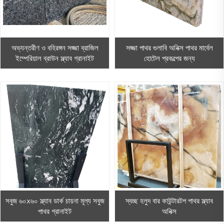
অভ্যন্তরীণ ও বহিরঙ্গন সজ্জা ব্রাজিল
সজ্জা পাথর গুলাবি অনিক্স পাথর মার্বেল
ইম্পেরিয়াল ব্রাউন স্ল্যাব গ্রানাইট
হোটেল প্রকল্পের জন্য
সবুজ ৬০x৬০ স্ল্যাব ডার্ক চায়না মূল্য সবুজ
স্বচ্ছ হলুদ বার কাউন্টারটপ পাথর স্ল্যাব
পাথর গ্রানাইট
অনিক্স