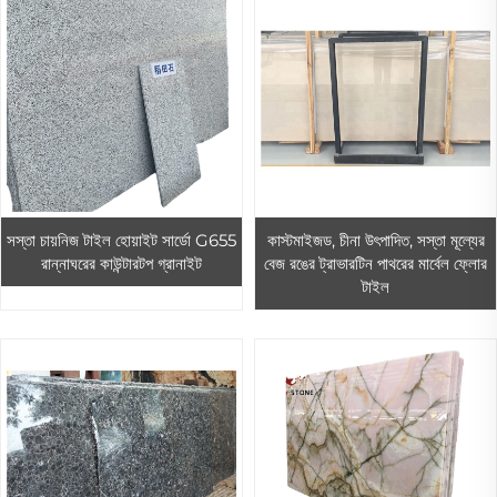
সস্তা চায়নিজ টাইল হোয়াইট সার্ডো G655
কাস্টমাইজড, চীনা উৎপাদিত, সস্তা মূল্যের
রান্নাঘরের কাউন্টারটপ গ্রানাইট
বেজ রঙের ট্রাভারটিন পাথরের মার্বেল ফ্লোর
টাইল