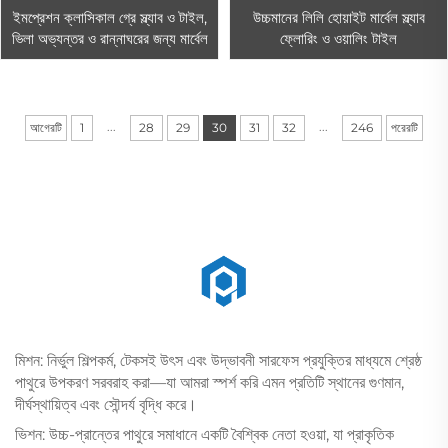
ইমপ্রেশন ক্লাসিকাল গ্রে স্ল্যাব ও টাইল,
উচ্চমানের লিলি হোয়াইট মার্বেল স্ল্যাব
ভিলা অভ্যন্তর ও রান্নাঘরের জন্য মার্বেল
ফ্লোরিং ও ওয়ালিং টাইল
...
...
আগেরটি
1
28
29
30
31
32
246
পরেরটি
মিশন: নির্ভুল শিল্পকর্ম, টেকসই উৎস এবং উদ্ভাবনী সারফেস প্রযুক্তির মাধ্যমে শ্রেষ্ঠ
পাথুরে উপকরণ সরবরাহ করা—যা আমরা স্পর্শ করি এমন প্রতিটি স্থানের গুণমান,
দীর্ঘস্থায়িত্ব এবং সৌন্দর্য বৃদ্ধি করে।
ভিশন: উচ্চ-প্রান্তের পাথুরে সমাধানে একটি বৈশ্বিক নেতা হওয়া, যা প্রাকৃতিক