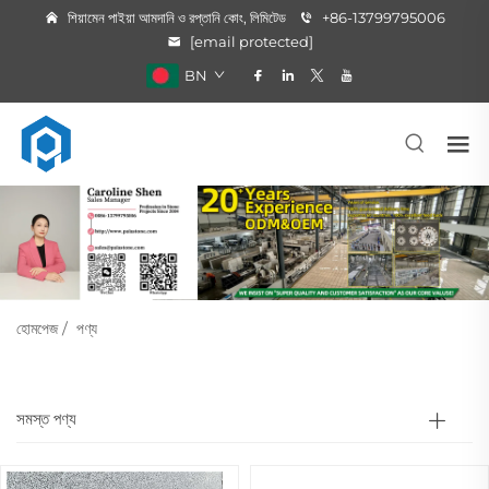
শিয়ামেন পাইয়া আমদানি ও রপ্তানি কোং, লিমিটেড
+86-13799795006
[email protected]
BN
হোমপেজ
/
পণ্য
সমস্ত পণ্য