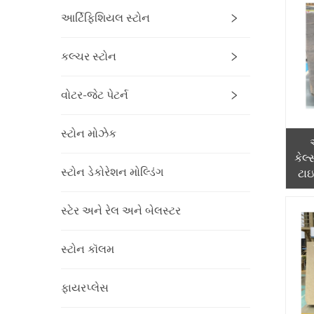
આર્ટિફિશિયલ સ્ટોન
કલ્ચર સ્ટોન
વોટર-જેટ પેટર્ન
સ્ટોન મોઝેક
કેલ
સ્ટોન ડેકોરેશન મોલ્ડિંગ
ટા
અંદર
સ્ટેર અને રેલ અને બેલસ્ટર
સ્ટોન કૉલમ
ફાયરપ્લેસ