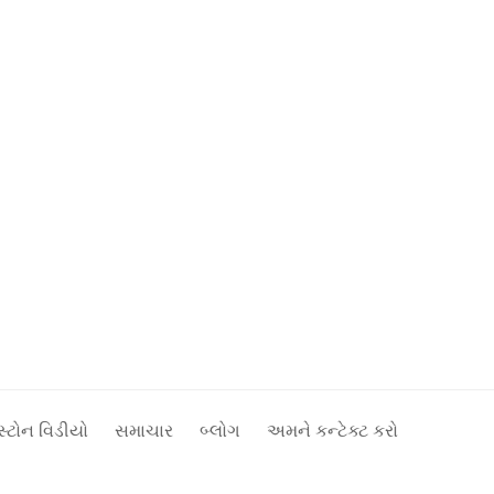
સ્ટોન વિડીયો
સમાચાર
બ્લોગ
અમને કન્ટેક્ટ કરો