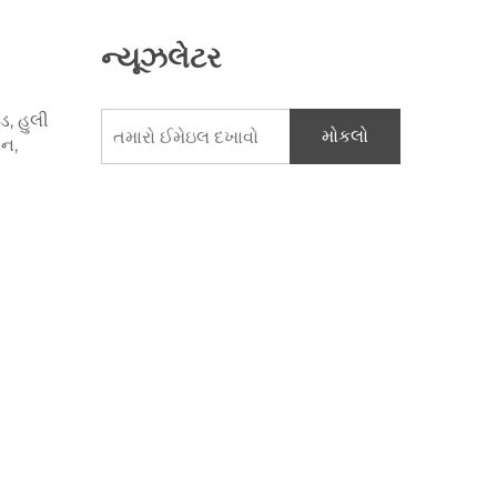
ન્યૂઝલેટર
ડ, હુલી
મોકલો
ાન,