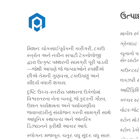
ઉત્પા
માર્બલ સ
ગ્રેનાઇટ
મિશન: ચોકસાઈપૂર્વકની કારીગરી, ટકાઉ
ચૂનાનો પ
સ્ત્રોત અને નવીન સપાટી ટેકનોલોજી
સેન્ડસ્ટો
દ્વારા ઉત્કૃષ્ટ પથ્થરની સામગ્રી પૂરી પાડવી
—જેથી આપણે જે જગ્યાઓને સ્પર્શીએ
કાઉન્ટરટ
છીએ તેમની ગુણવત્તા, ટકાઉપણું અને
લક્ઝરી સ
સૌંદર્ય વધારી શકાય.
આર્ટિફિશ
દૃષ્ટિ: ઉચ્ચ-સ્તરીય પથ્થરના ઉકેલોમાં
વિશ્વસ્તરના નેતા બનવું, જે કુદરતી ગૌરવ,
કલ્ચર સ્
ઉન્નત કાર્યક્ષમતા અને પર્યાવરણીય
વોટર-જેટ 
જવાબદારીનું સંયોજન કરતી સામગ્રી સાથે
આધુનિક સ્થાપત્ય અને આંતરિક
સ્ટોન મો
ડિઝાઇનને ફરીથી આકાર આપે.
સ્ટોન ડેક
સ્લોગન: મજબૂત. ચતુર. વધુ સુંદર. વધુ સારું.