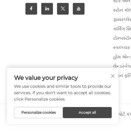
સ્ટેર અન
સ્ટોન કૉ
ફાયરપ્લે
કાર્વિંગ 
ટોમ્બસ્ટ
સ્કલ્પ્ચર
હોમ એન્ડ
લેન્ડસ્કેપ
સ્ટોન ફર્
We value your privacy
We use cookies and similar tools to provide our
services. If you don't want to accept all cookies,
click Personalize cookies.
Personalize cookies
Accept all
કૉપિરાઇટ © ઝિયામેન પાઈઆ ઇમ્પોર્ટ એન્ડ એક્સપોર્ટ ક
સુરક્ષિત -
પ્રાઇવેસી પોલિસી