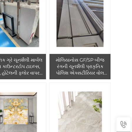
ક્ષમતા
ક ગ્રે ચૂનશૈલી માર્બલ
મોલિયાનોસ GF/SP બીજ
બ કાઉન્ટરટોપ ટાઇલ્સ,
રંગની ચૂનશૈલી પ્રાકૃતિક
 હોટેલની ફ્લોર વાપરવા
પોલિશ એક્સટીરિયર વોલ
 1 વર્ષની વોરંટી, ગ્રાફિક
ક્લેડિંગ સ્લેબ્સ, હોટેલ
ઇન સોલ્યુશનની ક્ષમતા
એપ્લિકેશન માટેનો માર્બલ
કાઉન્ટરટોપ