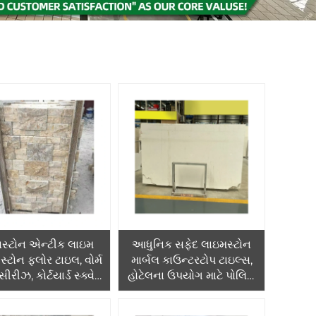
ાસ્ટોન એન્ટીક લાઇમ
આધુનિક સફેદ લાઇમસ્ટોન
 સ્ટોન ફ્લોર ટાઇલ, વોર્મ
માર્બલ કાઉન્ટરટોપ ટાઇલ્સ,
ીરીઝ, કોર્ટયાર્ડ સ્ક્વેર
હોટેલના ઉપયોગ માટે પોલિશ
 પ્લેટ, આર્ટિસ્ટિક હોલ
કરેલ, 1-વર્ષની વોરંટી સાથે,
ાઇમસ્ટોન ઉત્પાદન
ગ્રાફિક ડિઝાઇન સોલ્યુશન