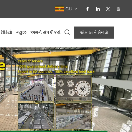
GU
 વિડિયો
ન્યુઝ
અમને સંપર્ક કરો
એક ખાતે મેળવો