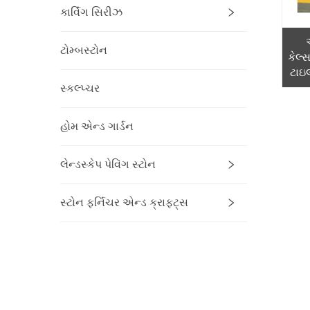
કાર્વિંગ સિરીઝ
ટોમ્બસ્ટોન
કેલ્
ટાઇલ
સ્લ
સ્કલ્પ્ચર
ડિઝ
હોમ એન્ડ ગાર્ડન
લેન્ડસ્કેપ પેવિંગ સ્ટોન
સ્ટોન ફર્નિચર એન્ડ ક્રાફ્ટ્સ