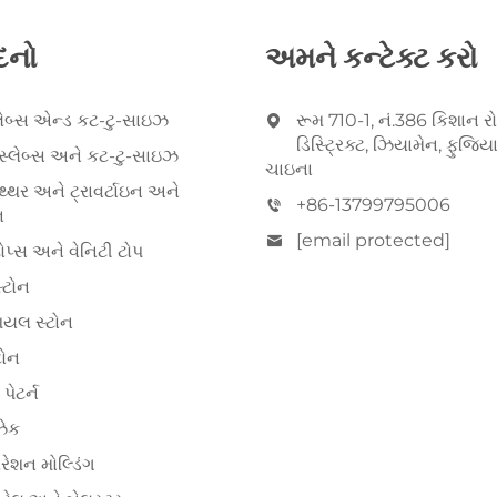
દનો
અમને કન્ટેક્ટ કરો
્લેબ્સ એન્ડ કટ-ટુ-સાઇઝ
રૂમ 710-1, નં.386 કિશાન રો
ડિસ્ટ્રિક્ટ, ઝિયામેન, ફુજિય
 સ્લેબ્સ અને કટ-ટુ-સાઇઝ
ચાઇના
થ્થર અને ટ્રાવર્ટાઇન અને
+86-13799795006
ન
[email protected]
ોપ્સ અને વેનિટી ટોપ
્ટોન
િયલ સ્ટોન
ટોન
પેટર્ન
ઝેક
ોરેશન મોલ્ડિંગ