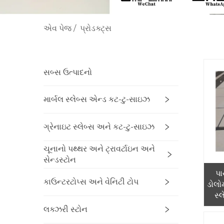
એવ પેજ
/
પ્રોડક્ટ્સ
સબ્સ ઉત્પાદનો
માર્બલ સ્લેબ્સ એન્ડ કટ-ટુ-સાઇઝ
ગ્રેનાઇટ સ્લેબ્સ અને કટ-ટુ-સાઇઝ
ચૂનાનો પથ્થર અને ટ્રાવર્ટાઇન અને
સેન્ડસ્ટોન
પા
કાઉન્ટરટોપ્સ અને વેનિટી ટોપ
ડોલોમ
સ્
ચૂન
લક્ઝરી સ્ટોન
ગ્ર