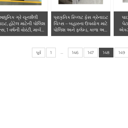
આધુનિક ગ્રે ચૂનશૈલી
પ્રાકૃતિક સ્પ્લિટ ફેસ ગ્રેનાઇટ
પાઇ
સાઇટ, હોટેલ માટેની પોલિશ
ચિપ્સ – બહારના ઉપયોગ માટે
પેટ
્સ, 1 વર્ષની વોરંટી, માર્બલ
પોલિશ અને ફ્લેમ્ડ, કાળા અને
એક્ઝ
ેબ કાઉન્ટરટોપ, ગ્રાફિક
સફેદ ગ્રેનાઇટ ટાઇલ્સ અને
LE
ાઇન સોલ્યુશનની ક્ષમતા
સ્લેબ્સ
હોટે
ફ્
...
પૂર્વ
1
146
147
148
149