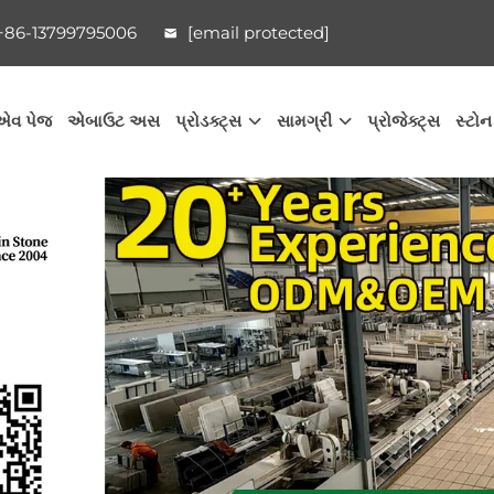
86-13799795006
[email protected]
એવ પેજ
એબાઉટ અસ
પ્રોડક્ટ્સ
સામગ્રી
પ્રોજેક્ટ્સ
સ્ટોન