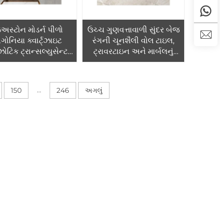
અસ્ટોન મોડર્ન પીળો
ઉચ્ચ ગુણવત્તાવાળી સુંદર બેજ
ાગોનિયા ક્વાર્ટ્ઝાઇટ
રંગની ચૂનશૈલી વોલ ટાઇલ,
ોટિક ટ્રાન્સલ્યુસેન્ટ
ટ્રાવરટાઇન અને માર્બલનું
D બેકલાઇટ સ્લેબ,
બાહ્ય ક્લેડિંગ સોલ્યુશન –
લ્સની આંતરિક દીવાલ,
બહારના ઉપયોગ માટેનું
લોર અને કાઉન્ટરટોપ
પ્રાકૃતિક સોલ્યુશન
...
150
246
અગલું