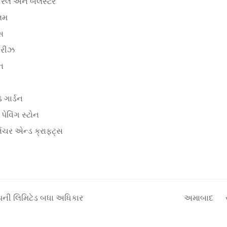
ે રેલ અને બેલસ્ટર
લમ
સ
સિરીઝ
ોન
 ગાર્ડન
 પેવિંગ સ્ટોન
નિચર એન્ડ ક્રાફ્ટ્સ
ંપની લિમિટેડ બધા અધિકાર
અમાબાદ