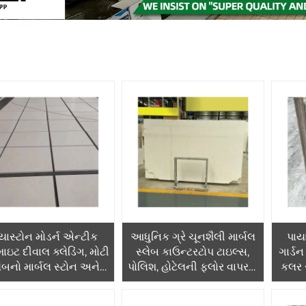
યાસ્ટોન મોડર્ન એન્ટીક
આધુનિક ગ્રે ચૂનશૈલી માર્બલ
પાય
ાઇટ દીવાલ ક્લેડિંગ, મોટી
સ્લેબ કાઉન્ટરટોપ ટાઇલ્સ,
ગાર્ડન
લેબનો માર્બલ સ્ટોન અને
પોલિશ, હોટેલની ફ્લોર વાપરવા
કલર સ
શૈલી પથ્થર, હોટેલ માટે,
માટે, 1 વર્ષની વોરંટી, ગ્રાફિક
સ્ટોન
ાફિક ડિઝાઇન સોલ્યુશન
ડિઝાઇન સોલ્યુશનની ક્ષમતા
લ