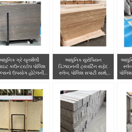
સક્ષમ
આધુનિક ગ્રે ચૂનશૈલી
આધુનિક યુરોપિયન
આધુનિ
્સાઇટ કાઉન્ટરટોપ પોલિશ
ડિઝાઇનની ટ્રાવર્ટિન સફેદ
સ્લે
ઇલ્સનો ઉપયોગ હોટેલની
સ્લેબ, પોલિશ સપાટી સાથે,
પોલિશ,
 અને બહાર કરવામાં આવે
હોટેલ પ્રોજેક્ટ્સ માટે 1 વર્ષની
માટે,
છે
વોરંટી, ગ્રાફિક ડિઝાઇન સક્ષમ
ડિઝા