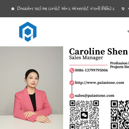
ઝિયામેન પાઈઆ ઇમ્પોર્ટ એન્ડ એક્સપોર્ટ કંપની લિમિટેડ
+