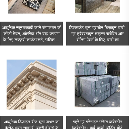
आधुनिक न्यूनतमवादी काले संगमरमर की
डिस्काउंट मूल्य प्राचीन डिज़ाइन चांदी-
कॉफी टेबल, आंतरिक और बाह्य उपयोग
ग्रे ट्रैवरटाइन टाइल्स फ्लोरिंग और
के लिए लक्ज़री काउंटरटॉप, पॉलिश की
वॉलिंग पेवर्स के लिए, चांदी का
गई सतह, लिविंग रूम के लिए फर्नीचर
ट्रैवरटाइन
आधुनिक डिज़ाइन बीज चूना पत्थर का
गहरे ग्रे ग्रेनाइट फ्लेम्ड कर्बस्टोन
फैसेड भवन सामग्री, बाहरी दीवारों के
(कर्बस्टोन), कर्ब, कर्ब्स, बोर्डिंग, बोर्ड,