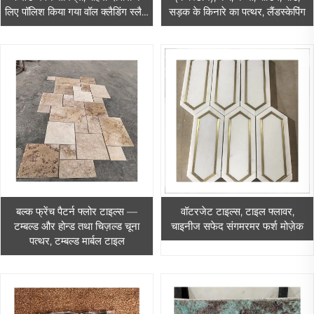
लिए पॉलिश किया गया वॉल क्लैडिंग स्लैब,
सड़क के किनारे का पत्थर, लैंडस्केपिंग
बाहरी उपयोग के लिए
बल्क फ्रेंच पैटर्न फ्लोर टाइल्स —
वॉटरजेट टाइल्स, टाइल फ्लावर,
टम्बल्ड और होन्ड तथा चिज़ल्ड चूना
चाइनीज सफेद संगमरमर फर्श मोज़ेक
पत्थर, टम्बल्ड मार्बल टाइल