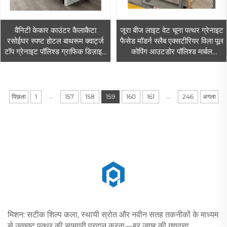
वैनिटी केकार काउंटर कैलाकैटा
जूरा बीज लाइट वेट चूना पत्थर ग्रेनाइट
रसोईघर स्पष्ट होटल बाथरूम क्वार्ट्ज
फैसेड मॉडर्न स्लैब एक्सटीरियर विला पूल
टॉप ग्रेनाइट पॉलिश्ड ग्राफिक डिज़ाइन
कोपिंग आउटडोर पॉलिश्ड मार्बल
आधुनिक सिंक के साथ सफेद
काउंटरटॉप
...
...
पिछला
1
157
158
159
160
161
246
अगला
मिशन: सटीक शिल्प कला, स्थायी स्रोत और नवीन सतह तकनीकों के माध्यम
से उत्कृष्ट पत्थर की सामग्री प्रदान करना—हर जगह की गुणवत्ता,