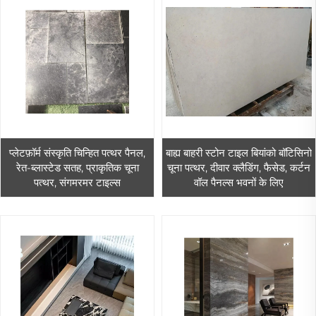
प्लेटफ़ॉर्म संस्कृति चिन्हित पत्थर पैनल,
बाह्य बाहरी स्टोन टाइल बियांको बॉटिसिनो
रेत-ब्लास्टेड सतह, प्राकृतिक चूना
चूना पत्थर, दीवार क्लैडिंग, फैसेड, कर्टन
पत्थर, संगमरमर टाइल्स
वॉल पैनल्स भवनों के लिए