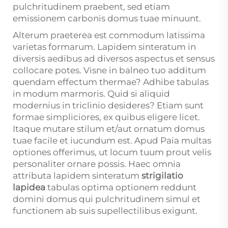
pulchritudinem praebent, sed etiam
emissionem carbonis domus tuae minuunt.
Alterum praeterea est commodum latissima
varietas formarum. Lapidem sinteratum in
diversis aedibus ad diversos aspectus et sensus
collocare potes. Visne in balneo tuo additum
quendam effectum thermae? Adhibe tabulas
in modum marmoris. Quid si aliquid
modernius in triclinio desideres? Etiam sunt
formae simpliciores, ex quibus eligere licet.
Itaque mutare stilum et/aut ornatum domus
tuae facile et iucundum est. Apud Paia multas
optiones offerimus, ut locum tuum prout velis
personaliter ornare possis. Haec omnia
attributa lapidem sinteratum
strigilatio
lapidea
tabulas optima optionem reddunt
domini domus qui pulchritudinem simul et
functionem ab suis supellectilibus exigunt.