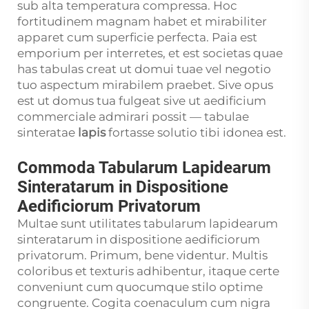
sub alta temperatura compressa. Hoc
fortitudinem magnam habet et mirabiliter
apparet cum superficie perfecta. Paia est
emporium per interretes, et est societas quae
has tabulas creat ut domui tuae vel negotio
tuo aspectum mirabilem praebet. Sive opus
est ut domus tua fulgeat sive ut aedificium
commerciale admirari possit — tabulae
sinteratae
lapis
fortasse solutio tibi idonea est.
Commoda Tabularum Lapidearum
Sinteratarum in Dispositione
Aedificiorum Privatorum
Multae sunt utilitates tabularum lapidearum
sinteratarum in dispositione aedificiorum
privatorum. Primum, bene videntur. Multis
coloribus et texturis adhibentur, itaque certe
conveniunt cum quocumque stilo optime
congruente. Cogita coenaculum cum nigra