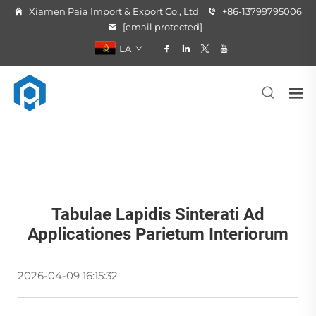
Xiamen Paia Import & Export Co., Ltd
+86-13799795006
[email protected]
LA
Tabulae Lapidis Sinterati Ad
Applicationes Parietum Interiorum
2026-04-09 16:15:32