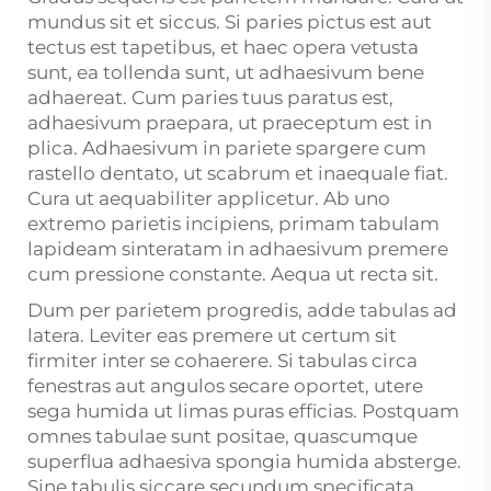
mundus sit et siccus. Si paries pictus est aut
tectus est tapetibus, et haec opera vetusta
sunt, ea tollenda sunt, ut adhaesivum bene
adhaereat. Cum paries tuus paratus est,
adhaesivum praepara, ut praeceptum est in
plica. Adhaesivum in pariete spargere cum
rastello dentato, ut scabrum et inaequale fiat.
Cura ut aequabiliter applicetur. Ab uno
extremo parietis incipiens, primam tabulam
lapideam sinteratam in adhaesivum premere
cum pressione constante. Aequa ut recta sit.
Dum per parietem progredis, adde tabulas ad
latera. Leviter eas premere ut certum sit
firmiter inter se cohaerere. Si tabulas circa
fenestras aut angulos secare oportet, utere
sega humida ut limas puras efficias. Postquam
omnes tabulae sunt positae, quascumque
superflua adhaesiva spongia humida absterge.
Sine tabulis siccare secundum specificata