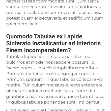
necessitates accommodata sunt. Cum tanta
varietate electarum, invenire tabulas idoneas
pro tua installatione commerciali facilius esse
potest quam expectaveris, et aedificium tuum
splendere faciet.
Quomodo Tabulae ex Lapide
Sinterato Installicantur ad Interioris
Finem Incomparabilem?
Tabulae lapideae sinteratae parietes tuos
pulchros et modernos reddere possunt. Id
facere potes — paucis simplicibus gradibus.
Primum, materias tuas congregare oportet.
Primum, spatium, in quo tabulas collocare vis,
metire. Funiculum mensurale recte extendere
ut magnitudinem metiaris. Nota cum stilo
graphitico has mensuras in pariete tuo, ut loca,
in quibus tabulae ponendae sunt, indicentur.
Gradus sequens est parietem mundare. Cura ut