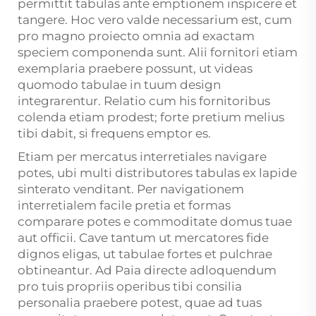
permittit tabulas ante emptionem inspicere et
tangere. Hoc vero valde necessarium est, cum
pro magno proiecto omnia ad exactam
speciem componenda sunt. Alii fornitori etiam
exemplaria praebere possunt, ut videas
quomodo tabulae in tuum design
integrarentur. Relatio cum his fornitoribus
colenda etiam prodest; forte pretium melius
tibi dabit, si frequens emptor es.
Etiam per mercatus interretiales navigare
potes, ubi multi distributores tabulas ex lapide
sinterato venditant. Per navigationem
interretialem facile pretia et formas
comparare potes e commoditate domus tuae
aut officii. Cave tantum ut mercatores fide
dignos eligas, ut tabulae fortes et pulchrae
obtineantur. Ad Paia directe adloquendum
pro tuis propriis operibus tibi consilia
personalia praebere potest, quae ad tuas