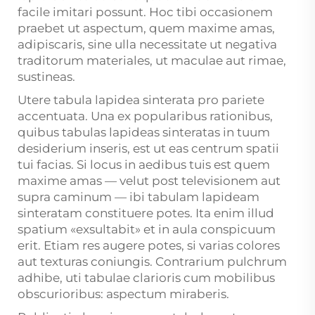
facile imitari possunt. Hoc tibi occasionem
praebet ut aspectum, quem maxime amas,
adipiscaris, sine ulla necessitate ut negativa
traditorum materiales, ut maculae aut rimae,
sustineas.
Utere tabula lapidea sinterata pro pariete
accentuata. Una ex popularibus rationibus,
quibus tabulas lapideas sinteratas in tuum
desiderium inseris, est ut eas centrum spatii
tui facias. Si locus in aedibus tuis est quem
maxime amas — velut post televisionem aut
supra caminum — ibi tabulam lapideam
sinteratam constituere potes. Ita enim illud
spatium «exsultabit» et in aula conspicuum
erit. Etiam res augere potes, si varias colores
aut texturas coniungis. Contrarium pulchrum
adhibe, uti tabulae clarioris cum mobilibus
obscurioribus: aspectum miraberis.