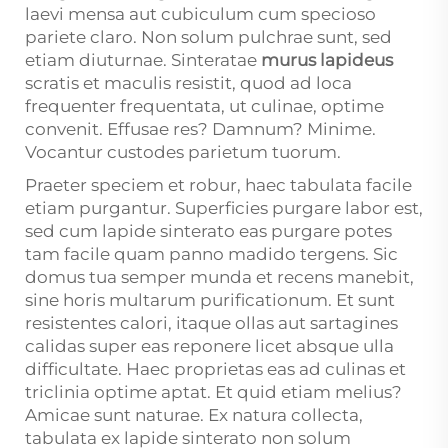
laevi mensa aut cubiculum cum specioso
pariete claro. Non solum pulchrae sunt, sed
etiam diuturnae. Sinteratae
murus lapideus
scratis et maculis resistit, quod ad loca
frequenter frequentata, ut culinae, optime
convenit. Effusae res? Damnum? Minime.
Vocantur custodes parietum tuorum.
Praeter speciem et robur, haec tabulata facile
etiam purgantur. Superficies purgare labor est,
sed cum lapide sinterato eas purgare potes
tam facile quam panno madido tergens. Sic
domus tua semper munda et recens manebit,
sine horis multarum purificationum. Et sunt
resistentes calori, itaque ollas aut sartagines
calidas super eas reponere licet absque ulla
difficultate. Haec proprietas eas ad culinas et
triclinia optime aptat. Et quid etiam melius?
Amicae sunt naturae. Ex natura collecta,
tabulata ex lapide sinterato non solum