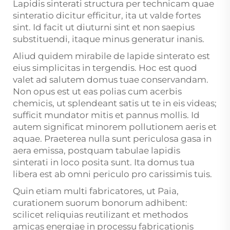
Lapidis sinterati structura per technicam quae
sinteratio dicitur efficitur, ita ut valde fortes
sint. Id facit ut diuturni sint et non saepius
substituendi, itaque minus generatur inanis.
Aliud quidem mirabile de lapide sinterato est
eius simplicitas in tergendis. Hoc est quod
valet ad salutem domus tuae conservandam.
Non opus est ut eas polias cum acerbis
chemicis, ut splendeant satis ut te in eis videas;
sufficit mundator mitis et pannus mollis. Id
autem significat minorem pollutionem aeris et
aquae. Praeterea nulla sunt periculosa gasa in
aera emissa, postquam tabulae lapidis
sinterati in loco posita sunt. Ita domus tua
libera est ab omni periculo pro carissimis tuis.
Quin etiam multi fabricatores, ut Paia,
curationem suorum bonorum adhibent:
scilicet reliquias reutilizant et methodos
amicas energiae in processu fabricationis