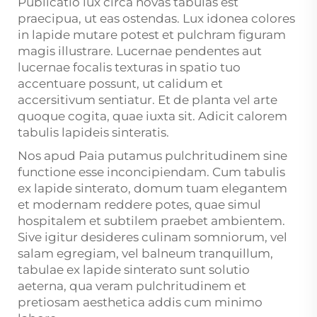
Publicatio lux circa novas tabulas est
praecipua, ut eas ostendas. Lux idonea colores
in lapide mutare potest et pulchram figuram
magis illustrare. Lucernae pendentes aut
lucernae focalis texturas in spatio tuo
accentuare possunt, ut calidum et
accersitivum sentiatur. Et de planta vel arte
quoque cogita, quae iuxta sit. Adicit calorem
tabulis lapideis sinteratis.
Nos apud Paia putamus pulchritudinem sine
functione esse inconcipiendam. Cum tabulis
ex lapide sinterato, domum tuam elegantem
et modernam reddere potes, quae simul
hospitalem et subtilem praebet ambientem.
Sive igitur desideres culinam somniorum, vel
salam egregiam, vel balneum tranquillum,
tabulae ex lapide sinterato sunt solutio
aeterna, qua veram pulchritudinem et
pretiosam aesthetica addis cum minimo