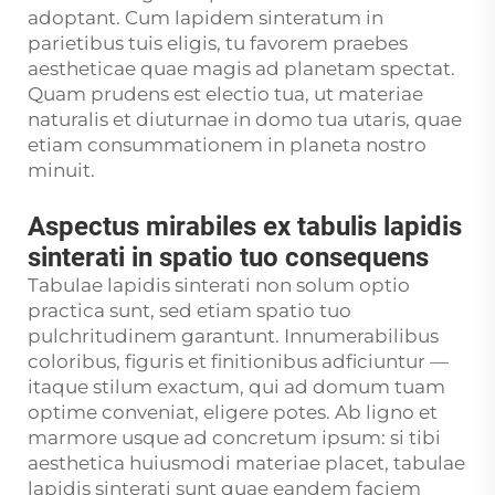
adoptant. Cum lapidem sinteratum in
parietibus tuis eligis, tu favorem praebes
aestheticae quae magis ad planetam spectat.
Quam prudens est electio tua, ut materiae
naturalis et diuturnae in domo tua utaris, quae
etiam consummationem in planeta nostro
minuit.
Aspectus mirabiles ex tabulis lapidis
sinterati in spatio tuo consequens
Tabulae lapidis sinterati non solum optio
practica sunt, sed etiam spatio tuo
pulchritudinem garantunt. Innumerabilibus
coloribus, figuris et finitionibus adficiuntur —
itaque stilum exactum, qui ad domum tuam
optime conveniat, eligere potes. Ab ligno et
marmore usque ad concretum ipsum: si tibi
aesthetica huiusmodi materiae placet, tabulae
lapidis sinterati sunt quae eandem faciem