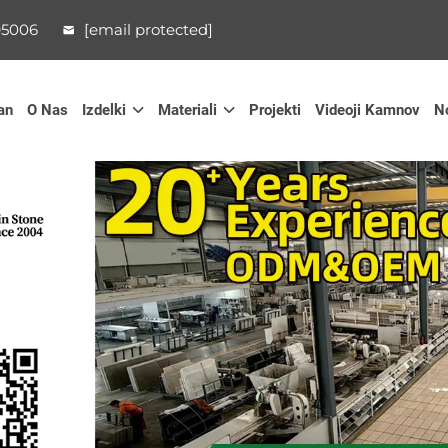
95006
[email protected]
an
O Nas
Izdelki
Materiali
Projekti
Videoji Kamnov
N