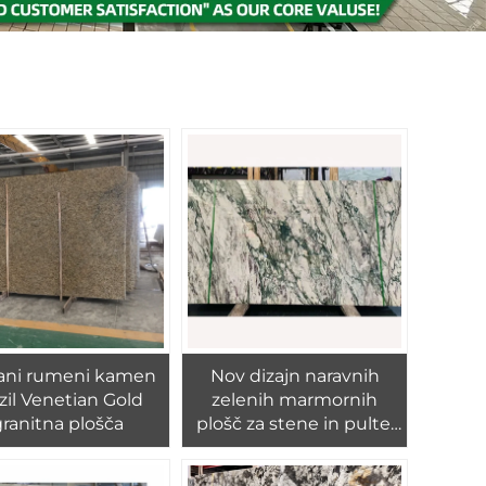
rani rumeni kamen
Nov dizajn naravnih
zil Venetian Gold
zelenih marmornih
granitna plošča
plošč za stene in pulte,
luksuzni dizajnerski
zeleni marmorni ploščici