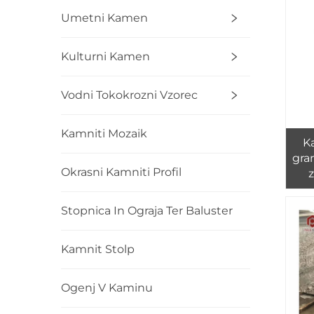
Umetni Kamen
Kulturni Kamen
Vodni Tokokrozni Vzorec
Kamniti Mozaik
K
gra
Okrasni Kamniti Profil
ter
balu
Stopnica In Ograja Ter Baluster
s 
P
Kamnit Stolp
Ogenj V Kaminu