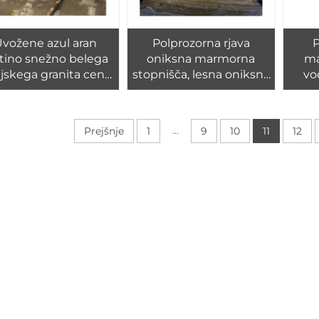
vožene azul aran
Polprozorna rjava
P
atino snežno belega
oniksna marmorna
ma
ijskega granita cena
stopnišča, lesna oniksna
vo
cene indijskega
marmorna plošča za
nskega kamna granit
ozadje stene vile
...
Prejšnje
1
9
10
11
12