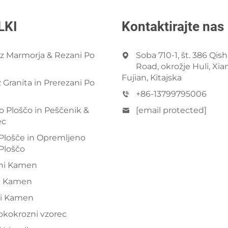
LKI
Kontaktirajte nas
Iz Marmorja & Rezani Po
Soba 710-1, št. 386 Qis
Road, okrožje Huli, Xi
Fujian, Kitajska
z Granita in Prerezani Po
+86-13799795006
 Ploščo in Peščenik &
[email protected]
ec
Plošče in Opremljeno
Ploščo
ni Kamen
i Kamen
ni Kamen
okokrozni vzorec