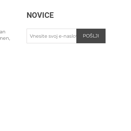
NOVICE
han
POŠLJI
amen,