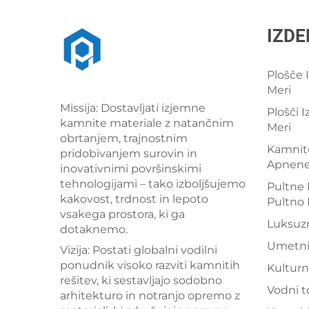
IZDE
Plošče 
Meri
Missija: Dostavljati izjemne
Plošči I
kamnite materiale z natančnim
Meri
obrtanjem, trajnostnim
Kamnito
pridobivanjem surovin in
Apnen
inovativnimi površinskimi
tehnologijami – tako izboljšujemo
Pultne 
kakovost, trdnost in lepoto
Pultno 
vsakega prostora, ki ga
Luksuz
dotaknemo.
Umetn
Vizija: Postati globalni vodilni
ponudnik visoko razviti kamnitih
Kultur
rešitev, ki sestavljajo sodobno
Vodni t
arhitekturo in notranjo opremo z