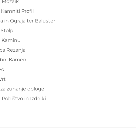
i Mozaik
 Kamniti Profil
a in Ograja ter Baluster
 Stolp
v Kaminu
ca Rezanja
bni Kamen
vo
Vrt
za zunanje obloge
 Pohištvo in Izdelki