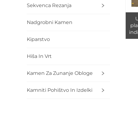
Sekvenca Rezanja
U
Nadgrobni Kamen
pl
ind
Kiparstvo
ste
Hiša In Vrt
Kamen Za Zunanje Obloge
Kamniti Pohištvo In Izdelki