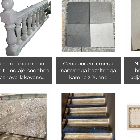
za dizajn kuhinje
amen – marmor in
Cena poceni črnega
Na
nit – ograje, sodobna
naravnega bazaltnega
br
zasnova, lakovane
kamna z Juhne
ladj
ase, naravni kameni
Hainane, površina kot
a
stradni stebri, ograje
usnje
ploš
grafično zasnovano
zun
AIA Stone CN; FUJ