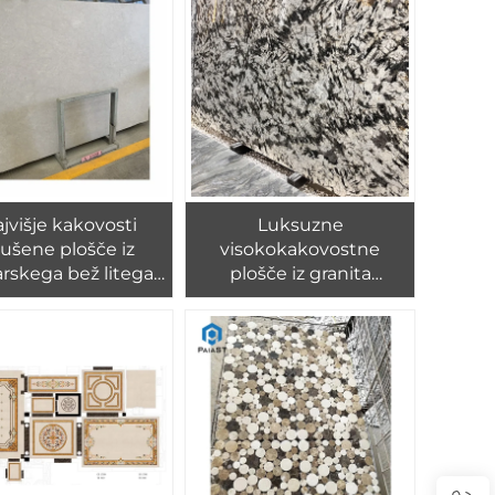
za stene in tla
jvišje kakovosti
Luksuzne
ušene plošče iz
visokokakovostne
arskega bež litega
plošče iz granita
pnenca, bež lite
Snegorna gora za
čice iz apnenca za
dekoracijo sten in tal,
anjega oblaganja
brazilski beli granitni
sten
pult