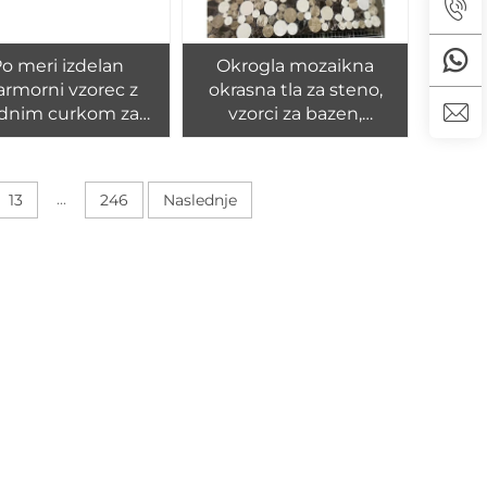
o meri izdelan
Okrogla mozaikna
rmorni vzorec z
okrasna tla za steno,
dnim curkom za
vzorci za bazen,
projekt vile
mozaikne ploščice za
bazen
...
13
246
Naslednje