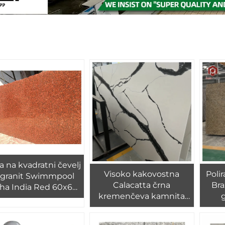
 na kvadratni čevelj
Visoko kakovostna
Poli
 granit Swimmpool
Calacatta črna
Bra
ha India Red 60x60
kremenčeva kamnita
granit
plošča, beli kremenčev
kamen s črnimi venami