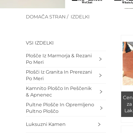
DOMAČA STRAN
/
IZDELKI
VSI IZDELKI
Plošče Iz Marmorja & Rezani
Po Meri
Plošči Iz Granita In Prerezani
Po Meri
Kamnito Ploščo In Peščenik
& Apnenec
Cena
za
Pultne Plošče In Opremljeno
Lak
Pultno Ploščo
Luksuzni Kamen