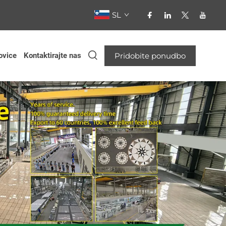
SL
ovice
Kontaktirajte nas
Pridobite ponudbo