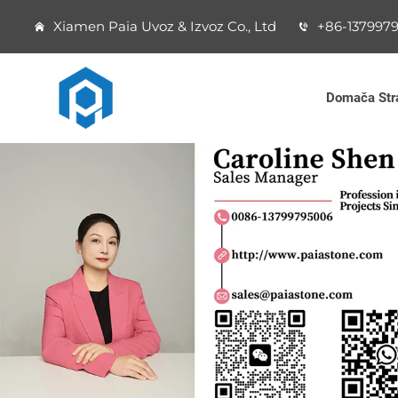
Xiamen Paia Uvoz & Izvoz Co., Ltd
+86-137997
Domača Str