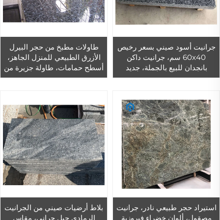
جرانيت أسود صيني بسعر رخيص
طاولات مطبخ من حجر البيرل
60x40 سم، جرانيت داكن
الأزرق الطبيعي للمنزل الجاهز،
بانجدان للبيع بالجملة، جديد
أسطح حمامات، طاولة جزيرة من
G654
الحجر
استيراد حجر طبيعي نادر، جرانيت
بلاط أرضيات صيني من الجرانيت
مصقول، ألوان خضراء فيروزية
الرمادي جبل جراني، مقاس