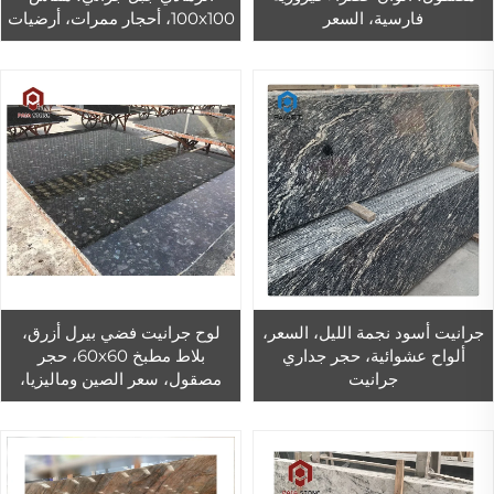
فارسية، السعر
100x100، أحجار ممرات، أرضيات
مرصوفة، جرانيت للمسابح
جرانيت أسود نجمة الليل، السعر،
لوح جرانيت فضي بيرل أزرق،
ألواح عشوائية، حجر جداري
بلاط مطبخ 60x60، حجر
جرانيت
مصقول، سعر الصين وماليزيا،
أسطح، لوح كبير، تصميم
جرافيكي حجر PAIA