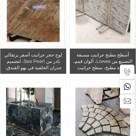
أسطح مطبخ جرانيت مسبقة
لوح حجر جرانيت أصفر برتقالي
التصنيع من Lowes، ألوان قمم،
نادر من Sea Pearl، لتصميم
جزيرة مطبخ، سطح جرانيت
جدران الخلفية في بهو الفندق،
طبيعي، حجر PAIA، 300 لون،
لوحة تكسية
18-30 مم