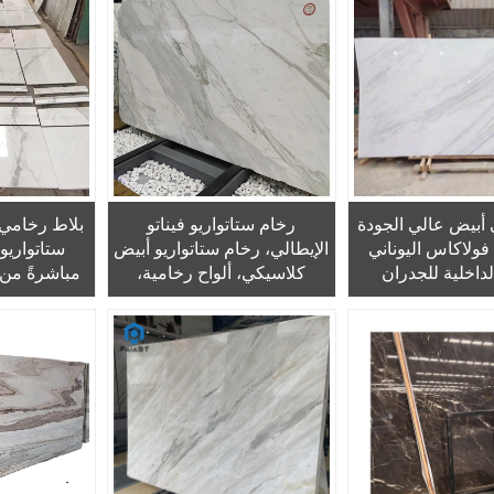
أبيض عالي الجودة
رخام ستاتواريو فيناتو
بلاط رخامي 
ولاكاس اليوناني
الإيطالي، رخام ستاتواريو أبيض
ستاتواريو
لداخلية للجدران
كلاسيكي، ألواح رخامية،
مباشرةً من
ضيات، الأسعار
السعر الأعلى
لجدران