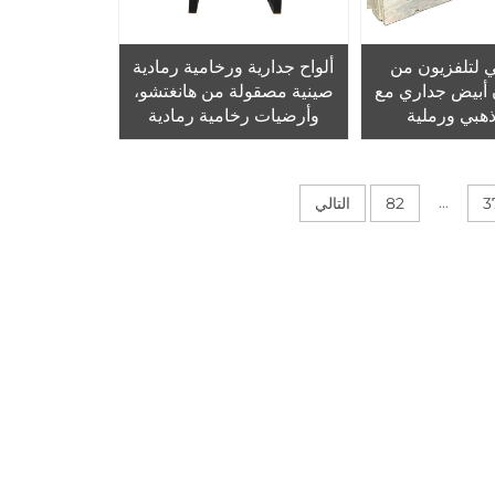
 لتلفزيون من
ألواح جدارية ورخامية رمادية
 أبيض جداري مع
صينية مصقولة من هانغتشو،
هبي ورملية
وأرضيات رخامية رمادية
بتصميم هانغ آش ستير، مقاس
800 × 800 مم
...
3
82
التالي