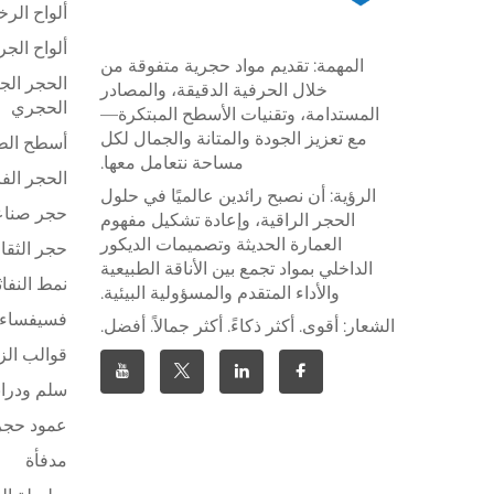
ألواح الر
ألواح الج
المهمة: تقديم مواد حجرية متفوقة من
الحجر الج
خلال الحرفية الدقيقة، والمصادر
الحجري
المستدامة، وتقنيات الأسطح المبتكرة—
مع تعزيز الجودة والمتانة والجمال لكل
أسطح الطا
مساحة نتعامل معها.
الحجر الف
الرؤية: أن نصبح رائدين عالميًا في حلول
حجر صنا
الحجر الراقية، وإعادة تشكيل مفهوم
العمارة الحديثة وتصميمات الديكور
حجر الثقا
الداخلي بمواد تجمع بين الأناقة الطبيعية
نمط النفاث
والأداء المتقدم والمسؤولية البيئية.
فسيفساء 
الشعار: أقوى. أكثر ذكاءً. أكثر جمالاً. أفضل.
قوالب الز
سلم ودراب
عمود حج
مدفأة