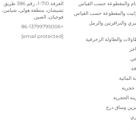
خام والمقطوعة حسب القياس
الغرفة 710-1، رقم 386 طريق
تشيشان، منطقة هولي، شيامن،
رانيت والمقطوعة حسب القياس
فوجيان، الصين
يري والترافرتين والرمل
+86-13799795006
[email protected]
ولات والطاولة الزخرفية
اخر
عي
فة
ة المائية
حجرية
ينة الحجرية
زين وساق درج
ري