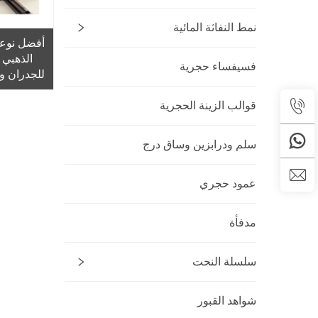
نمط النفاثة المائية
أفضل نوعي
الذهبي 
فسيفساء حجرية
للجدران وا
رخام ياد ط
بورتو رو
قوالب الزينة الحجرية
سلم ودرابزين وساق درج
عمود حجري
مدفأة
سلسلة النحت
شواهد القبور