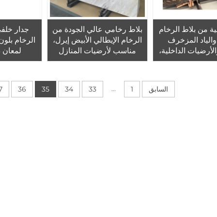
ة من بلاط الرخام
بلاط رخامي عالي الجودة من
جدار خلفي
والياد المزخرف
الرخام الإيطالي الأبيض إيرل،
الرخام بلون
لأرضيات الداخلية،
مناسب لأرضيات المنازل
لمعان ذ
بيعي مُذهَّب، رخام
والمكاتب وديكورات الداخل
 الذهبي من الصين
...
السابق
1
33
34
35
36
7