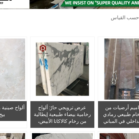
 حسب القياس
ميم أرضيات من
عرض ترويجي حارّ: ألواح
ألواح صينية 
رخام طبيعي رمادي
رخامية بيضاء طبيعية إيطالية
بيج
لداخلي في المباني
من رخام كالاكاتا الأبيض،
 الطابقين
ومورِّد ألواح رخامية بيضاء
للبلاط الأرضي وغرف المعيشة