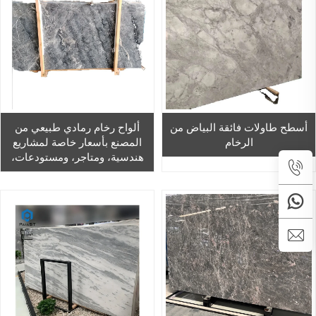
أسطح طاولات فائقة البياض من
ألواح رخام رمادي طبيعي من
الرخام
المصنع بأسعار خاصة لمشاريع
هندسية، ومتاجر، ومستودعات،
وورش عمل، وجدران