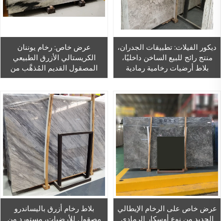
ديكور الفيلات: تطبيقات الجدران،
عرض خاص: رخام يوننان
منتج رائج للبيع الساخن داخليًا،
الكريستالي الأزرق الطبيعي
بلاط أرضيات رخامية رمادية
المصقول القديم المُذهَّب من
إيطالية
الصين، ألواح وبلاط رخامي أزرق
لاستخدامه داخليًّا في تزيين
طاولات الطعام
عرض خاص على الرخام الإيطالي
بلاط رخام أزرق باليساندرو
الجديد من نوع أوسكار الرمادي
مصقول للأرضيات، مستورد من