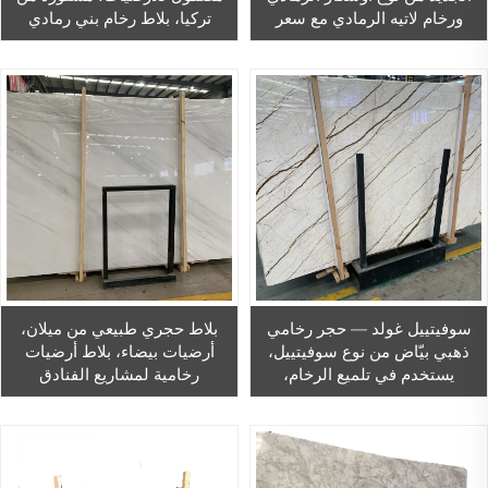
ورخام لاتيه الرمادي مع سعر
تركيا، بلاط رخام بني رمادي
تنافسي
سوفيتييل غولد — حجر رخامي
بلاط حجري طبيعي من ميلان،
ذهبي بيّاض من نوع سوفيتييل،
أرضيات بيضاء، بلاط أرضيات
يستخدم في تلميع الرخام،
رخامية لمشاريع الفنادق
وتصميمات الديكور الداخلي
للمنازل