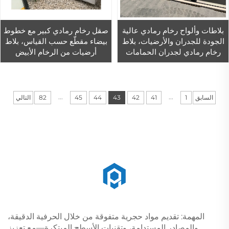
بلاطات وألواح رخام رمادي عالية
صقل رخام رمادي كبير مع خطوط
الجودة للجدران والأرضيات، بلاط
بيضاء مقطّع حسب القياس، بلاط
رخام رمادي لجدران الحمامات
أرضيات من الرخام الأبيض
...
...
السابق
1
41
42
43
44
45
82
التالي
المهمة: تقديم مواد حجرية متفوقة من خلال الحرفية الدقيقة،
والمصادر المستدامة، وتقنيات الأسطح المبتكرة—مع تعزيز