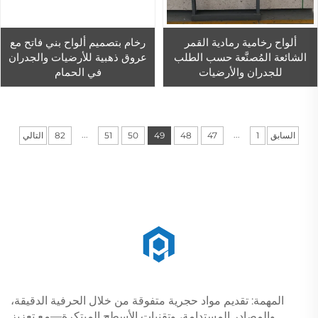
ألواح رخامية رمادية القمر
رخام بتصميم ألواح بني فاتح مع
الشائعة المُصنَّعة حسب الطلب
عروق ذهبية للأرضيات والجدران
للجدران والأرضيات
في الحمام
...
...
السابق
1
47
48
49
50
51
82
التالي
المهمة: تقديم مواد حجرية متفوقة من خلال الحرفية الدقيقة،
والمصادر المستدامة، وتقنيات الأسطح المبتكرة—مع تعزيز