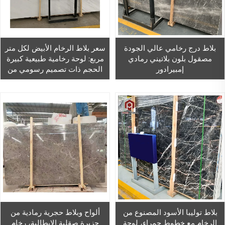
بلاط درج رخامي عالي الجودة
سعر بلاط الرخام الأبيض لكل متر
مصقول بلون بلاتيني رمادي
مربع: لوحة رخامية طبيعية كبيرة
إمبيرادور
الحجم ذات تصميم رسومي من
الدولوميت المصقول، لمدة
ضمان سنة واحدة، مناسبة
للفنادق العصرية
بلاط توليبا الأسود المصنوع من
ألواح وبلاط حجرية رمادية من
الرخام مع خطوط حمراء، لوحة
جزيرة صقلية الإيطالية، رخام