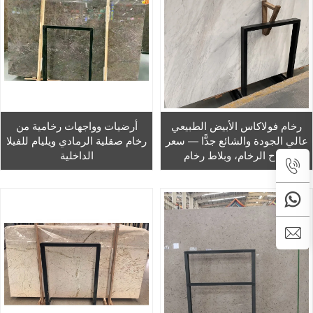
رخام فولاكاس الأبيض الطبيعي
أرضيات وواجهات رخامية من
عالي الجودة والشائع جدًّا — سعر
رخام صقلية الرمادي ويليام للفيلا
ألواح الرخام، وبلاط رخام
الداخلية
فولاكاس للأعمال الداخلية مثل
الأرضيات