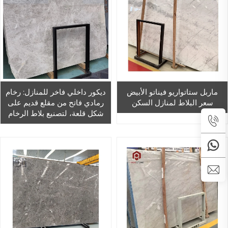
ماربل ستاتواريو فيناتو الأبيض
ديكور داخلي فاخر للمنازل: رخام
سعر البلاط لمنازل السكن
رمادي فاتح من مقلع قديم على
شكل قلعة، لتصنيع بلاط الرخام
للأرضيات والجدران في المنازل