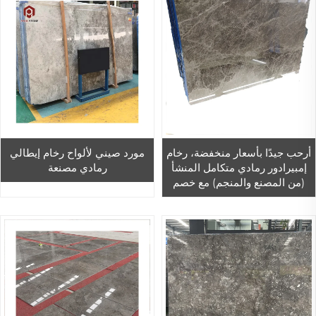
أُرحب جيدًا بأسعار منخفضة، رخام
مورد صيني لألواح رخام إيطالي
إمبيرادور رمادي متكامل المنشأ
رمادي مصنعة
(من المصنع والمنجم) مع خصم
خاص لأرضيات الشقق