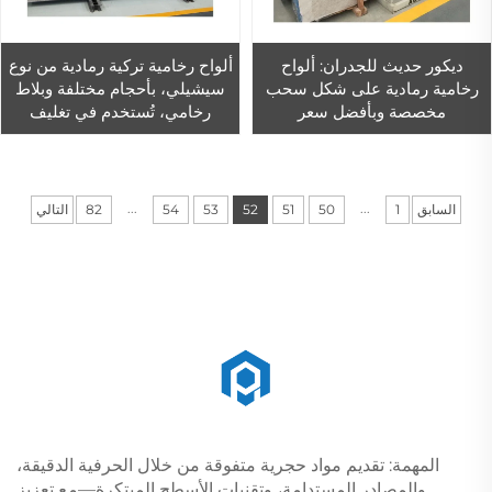
ديكور حديث للجدران: ألواح
ألواح رخامية تركية رمادية من نوع
رخامية رمادية على شكل سحب
سيشيلي، بأحجام مختلفة وبلاط
مخصصة وبأفضل سعر
رخامي، تُستخدم في تغليف
الجدران (كلادينغ) في متاجر لويس
(Lowes)، وبلاط رخامي رمادي
مشمس بقطع واحدة
...
...
السابق
1
50
51
52
53
54
82
التالي
المهمة: تقديم مواد حجرية متفوقة من خلال الحرفية الدقيقة،
والمصادر المستدامة، وتقنيات الأسطح المبتكرة—مع تعزيز