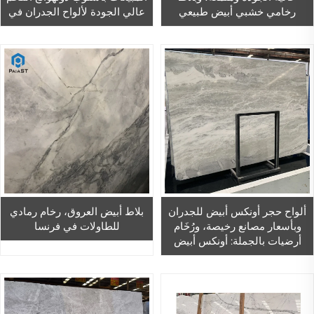
رخامي خشبي أبيض طبيعي
عالي الجودة لألواح الجدران في
للأرضيات الداخلية والجدران
المطاعم والمكاتب والمباني
ألواح حجر أونكس أبيض للجدران
بلاط أبيض العروق، رخام رمادي
وبأسعار مصانع رخيصة، ورُخَام
للطاولات في فرنسا
أرضيات بالجملة: أونكس أبيض
رقم ٢ مع عروق ذهبية