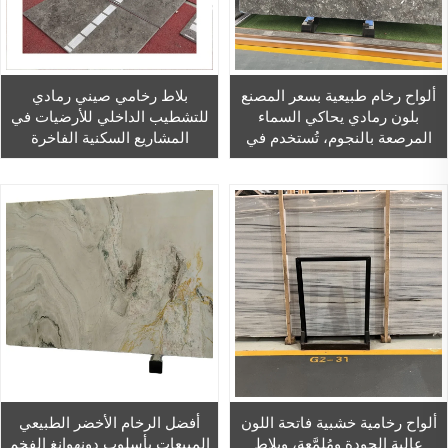
ألواح رخام طبيعية بسعر المصنع
بلاط رخامي صيني رمادي
بلون رمادي يحاكي السماء
للتشطيب الداخلي للأرضيات في
المرصعة بالنجوم، تُستخدم في
المشاريع السكنية الفاخرة
تصميم أرضيات وجدران المنازل
(فيلات)، مع إمكانية تقطيع القطع
والفنادق
الرخامية حسب الطلب؛ بلاطة
رخامية مصقولة مقاس ٣٦×٣٦
سم بلون رمادي داكن
ألواح رخامية خشبية فاتحة اللون
أفضل الرخام الأخضر الطبيعي
عالية الجودة ومُلمَّعة، وبلاط
المبيعات بأسلوب دونهوانغ الفخم