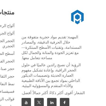
منتجا
ألواح الر
ألواح الج
المهمة: تقديم مواد حجرية متفوقة من
الحجر الج
خلال الحرفية الدقيقة، والمصادر
الحجري
المستدامة، وتقنيات الأسطح المبتكرة—
مع تعزيز الجودة والمتانة والجمال لكل
أسطح الطا
مساحة نتعامل معها.
الحجر الف
الرؤية: أن نصبح رائدين عالميًا في حلول
حجر صنا
الحجر الراقية، وإعادة تشكيل مفهوم
العمارة الحديثة وتصميمات الديكور
حجر الثقا
الداخلي بمواد تجمع بين الأناقة الطبيعية
نمط النفاث
والأداء المتقدم والمسؤولية البيئية.
فسيفساء 
الشعار: أقوى. أكثر ذكاءً. أكثر جمالاً. أفضل.
قوالب الز