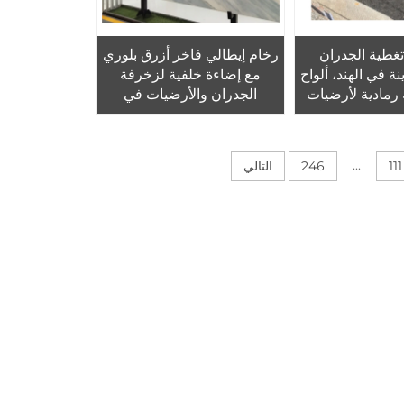
غطية الجدران
رخام إيطالي فاخر أزرق بلوري
نة في الهند، ألواح
مع إضاءة خلفية لزخرفة
 رمادية لأرضيات
الجدران والأرضيات في
تزيين المنازل
الفيلات والفنادق الداخلية
...
111
246
التالي