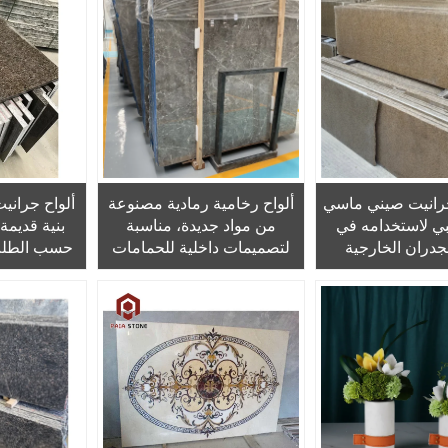
رانيت صيني ماسي
ألواح رخامية رمادية مصنوعة
ألواح جرانيت
ي لاستخدامه في
من مواد جديدة، مناسبة
بنية قديمة 
لجدران الخارجية
لتصميمات داخلية للحمامات
حسب الطلب ل
ضيات والبلاط
والفنادق
والخارجية 
ال