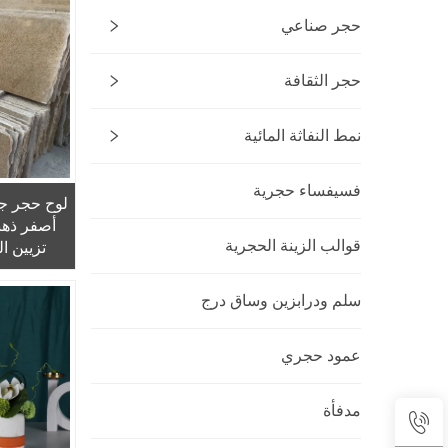
حجر صناعي
حجر الثقافة
نمط النفاثة المائية
فسيفساء حجرية
لوح حجر ج
أصفر ذهب
قوالب الزينة الحجرية
تزيين ا
والأر
سلم ودرابزين وساق درج
عمود حجري
مدفأة