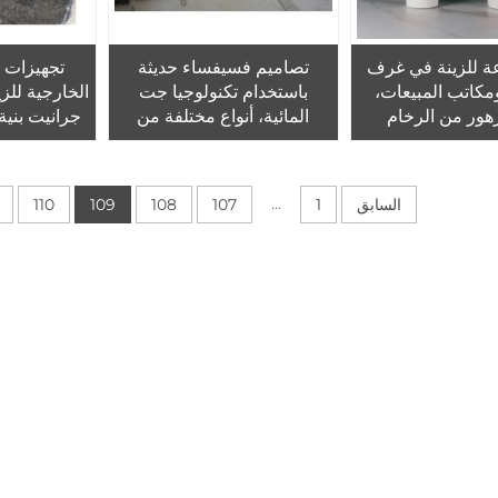
عة للزينة في غرف
تصاميم فسيفساء حديثة
تجهيزات ت
ومكاتب المبيعات،
باستخدام تكنولوجيا جت
الخارجية للزي
هور من الرخام
المائية، أنواع مختلفة من
جرانيت بنية
التضمينات الرخامية ذات
المباني و
التصاميم البيانية، دولوميت
مقطّع حسب القياس، للفنادق
...
السابق
1
107
108
109
110
الحديثة.