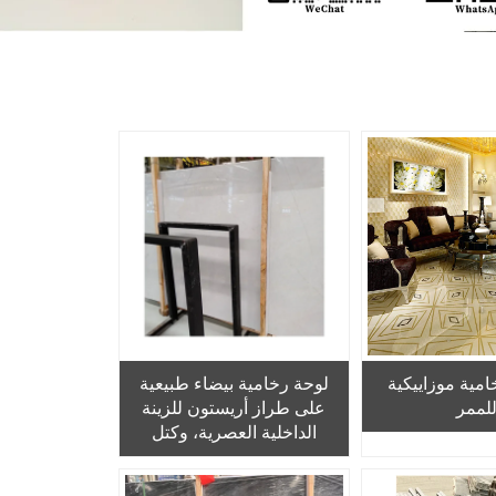
امية موزاييكية
لوحة رخامية بيضاء طبيعية
لممر
على طراز أريستون للزينة
الداخلية العصرية، وكتل
رخامية للبيع