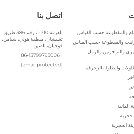
ت
اتصل بنا
خام والمقطوعة حسب القياس
الغرفة 710-1، رقم 386 طريق
تشيشان، منطقة هولي، شيامن،
رانيت والمقطوعة حسب القياس
فوجيان، الصين
يري والترافرتين والرمل
+86-13799795006
[email protected]
ولات والطاولة الزخرفية
اخر
عي
فة
ة المائية
حجرية
ينة الحجرية