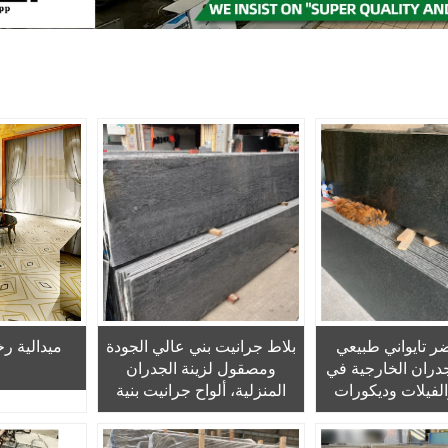
ر تايواني طبيعي
بلاط جرانيت بني عالي الجودة
ميدالية رخ
دران الخارجية في
ومصقول لزينة الجدران
ل
الفيلات وديكورات
المنزلية، ألواح جرانيت بنية
جر الطبيعي
لمنضدة المطبخ