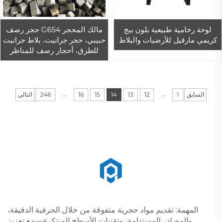
لوحة رخامية طبيعية بلون بيج
مالك المحجر G654 حجر رصف
كريمي مارفيل للأرضيات والبلاط
حبيبي، حجر جرانيت، بلاط جرانيت
للطرق، أحجار رصف للمناظر
الطبيعية
...
...
السابق
1
12
13
14
15
16
246
التالي
المهمة: تقديم مواد حجرية متفوقة من خلال الحرفية الدقيقة،
والمصادر المستدامة، وتقنيات الأسطح المبتكرة—مع تعزيز