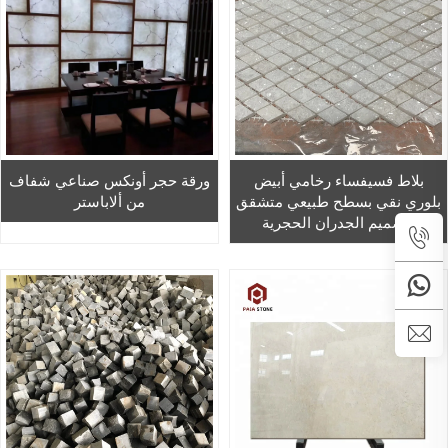
بلاط فسيفساء رخامي أبيض
ورقة حجر أونكس صناعي شفاف
بلوري نقي بسطح طبيعي متشقق
من ألاباستر
لتصميم الجدران الحجرية