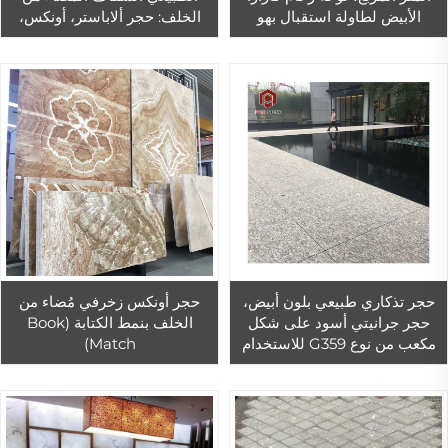
الأبيض لطاولة استقبال بهو
الخلف: حجر ألاباستر، أونكس،
الفندق
رخام
حجر تذكاري طبيعي بلون أبيض،
حجر أونكس زخرفي مُضاء من
حجر جرانيتي أسود على شكل
الخلف بنمط الكتابة (Book
مكعب من نوع G359 للاستخدام
Match)
في المقابر