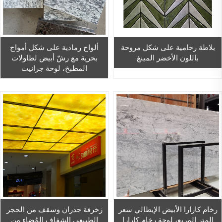
بلاطة رخامية على شكل مروحة
ألواح رمادية على شكل أمواج
باللون الأخضر المينغ
بحرية مع رشّ أبيض لطاولات
المطبخ، لوحة جرانيت
رخام كارارا الأبيض الإيطالي سعر
زخرفة جدران وسقف من الحجر
المتر المربع، لوحة رخام كارارا
الطبيعي الشفاف المُضاء من