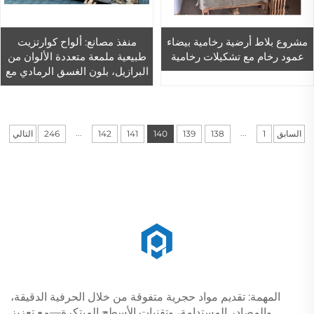
مشروع بلاط أرضية رخامية بيضاء
منفذ مصانع: ألواح كوارتزيت
عمود رخام مع تشكيلات رخامية
طبيعية ملمعة متعددة الألوان من
البرازيل، بلون الغسق الرمادي مع
دوائر بيضاء وبنيّة، مناسبة
لمشاريع الفنادق
...
...
السابق
1
138
139
140
141
142
246
التالي
المهمة: تقديم مواد حجرية متفوقة من خلال الحرفية الدقيقة،
والمصادر المستدامة، وتقنيات الأسطح المبتكرة—مع تعزيز