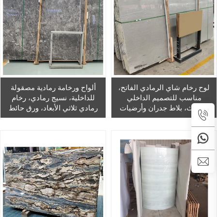
لوح رخام شاي الرمادي الفاتح،
ألواح ورخامة رمادية مصقولة
مناسب للتصميم الداخلي
للداخلية، نسيج رمادي، رخام
الحديث، بلاط جدران وأرضيات
رمادي ثلاثي الأبعاد، ورق حائط
المنزل، رخام سندريلا الرمادي
مقاوم للماء، مناسب للمساحات
المعيشية