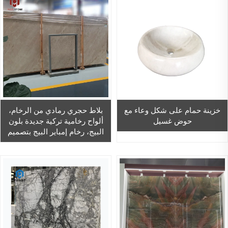
خزينة حمام على شكل وعاء مع
بلاط حجري رمادي من الرخام،
حوض غسيل
ألواح رخامية تركية جديدة بلون
البيج، رخام إمباير البيج بتصميم
رسومي مصقول وبقطع
إمبراطوري حسب القياس،
كالسيت، ضمان لمدة سنة واحدة