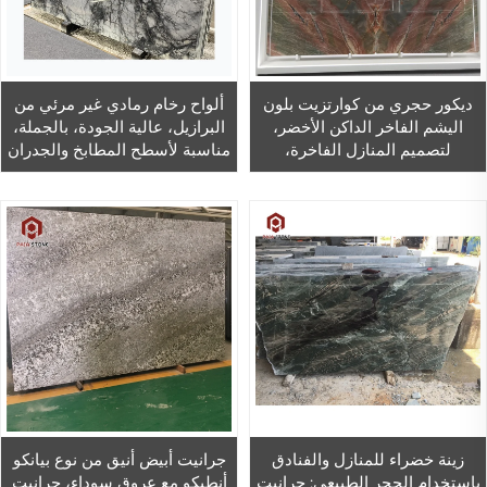
ديكور حجري من كوارتزيت بلون
ألواح رخام رمادي غير مرئي من
اليشم الفاخر الداكن الأخضر،
البرازيل، عالية الجودة، بالجملة،
لتصميم المنازل الفاخرة،
مناسبة لأسطح المطابخ والجدران
وطاولات المطبخ
زينة خضراء للمنازل والفنادق
جرانيت أبيض أنيق من نوع بيانكو
باستخدام الحجر الطبيعي: جرانيت
أنطيكو مع عروق سوداء، جرانيت