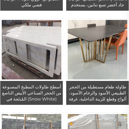
جاد أخضر تسع تنانين، يستخدم
فضي ملكي
في درجات الحدائق وتغطية
الجدران الخارجية
طاولة طعام مستطيلة من الحجر
أسطح طاولات المطبخ المصنوعة
الطبيعي الأسود والرخام الأسود،
من الحجر الصناعي الأبيض الناصع
ألواح وقطع للزينة الداخلية، غرفة
(Snow White) المُنتَجة في
المعيشة وغرفة الطعام والأثاث
المصنع مباشرةً والمزينة بذرات
المنزلي
كوارتز لامعة