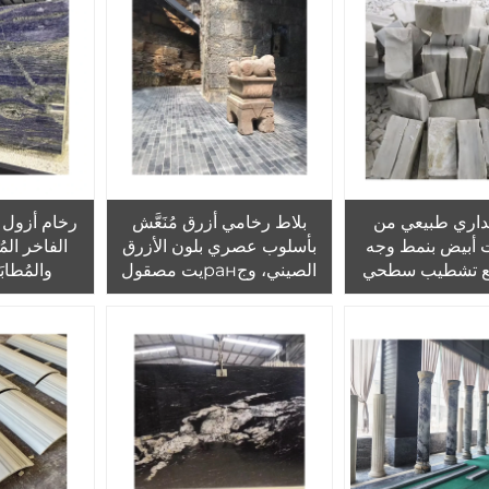
ا
اري طبيعي من
بلاط رخامي أزرق مُنَعَّش
رخام أزول ب
ت أبيض بنمط وجه
بأسلوب عصري بلون الأزرق
الفاخر ال
مع تشطيب سطحي
الصيني، وجранيت مصقول
والمُطاب
طبيعي
أزرق للزينة الداخلية والخارجية
للمنازل (للحوائط والأرضيات)
جرانيت أ
الديك