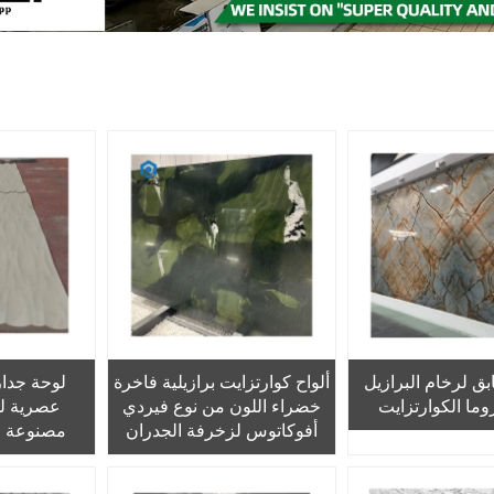
ق لرخام البرازيل
ألواح كوارتزايت برازيلية فاخرة
لوحة جدارية
وما الكوارتزايت
خضراء اللون من نوع فيردي
عصرية للز
أفوكاتوس لزخرفة الجدران
مصنوعة من
وأسطح الطاولات
كارارا ال
باستخدام 