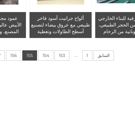
ية للبناء الخارجي
ألواح جرانيت أسود فاخر
عمود مجو
ن الحجر الطبيعي،
طبيعي مع عروق بيضاء لتصنيع
الأبيض عال
نانية من الرخام
أسطح الطاولات وتغطية
المصنع، 
دة رومانية للمنازل
الجدران، ألواح كوارتزيت أبيض
الطلب لمشار
وأسود
...
السابق
1
153
154
155
156
7