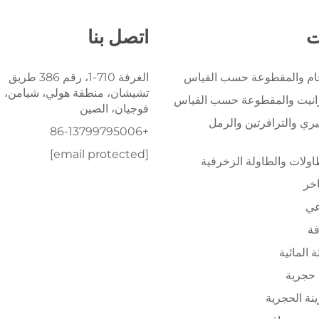
ت
اتصل بنا
خام والمقطوعة حسب القياس
الغرفة 710-1، رقم 386 طريق
تشيشان، منطقة هولي، شيامن،
رانيت والمقطوعة حسب القياس
فوجيان، الصين
يري والترافرتين والرمل
+86-13799795006
[email protected]
ولات والطاولة الزخرفية
اخر
عي
فة
ة المائية
حجرية
ينة الحجرية