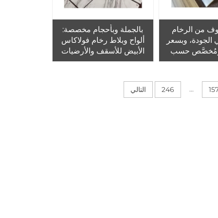
ف من الرخام
بالجملة وبأحجام مخصصة:
ي الجودة، وبسعر
ألواح وبلاط رخام فولاكاس
ومُخصَّص حسب
الأبيض للأسقف والأرضيات
يع تزيين الفنادق
الداخلية والخارجية، وأسطح
الطاولات، والفيلات
...
15
246
التالي