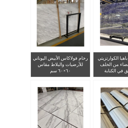
العددي (CNC) في التصميم
لداخلي
اهيا الكوارتزيتي
رخام فولاكاس الأبيض اليوناني
مُضاء من الخلف
للأرضيات والبلاط مقاس
َق في الكتابة
٦٠×٦٠ سم
(Bookmatched) للجدران،
زرق لتصميمات
ور الداخلي