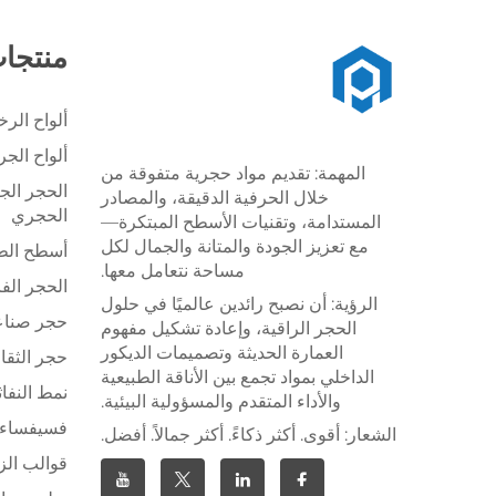
منتجا
ألواح الر
ألواح الج
المهمة: تقديم مواد حجرية متفوقة من
الحجر الج
خلال الحرفية الدقيقة، والمصادر
الحجري
المستدامة، وتقنيات الأسطح المبتكرة—
مع تعزيز الجودة والمتانة والجمال لكل
أسطح الطا
مساحة نتعامل معها.
الحجر الف
الرؤية: أن نصبح رائدين عالميًا في حلول
حجر صنا
الحجر الراقية، وإعادة تشكيل مفهوم
العمارة الحديثة وتصميمات الديكور
حجر الثقا
الداخلي بمواد تجمع بين الأناقة الطبيعية
نمط النفاث
والأداء المتقدم والمسؤولية البيئية.
فسيفساء 
الشعار: أقوى. أكثر ذكاءً. أكثر جمالاً. أفضل.
قوالب الز