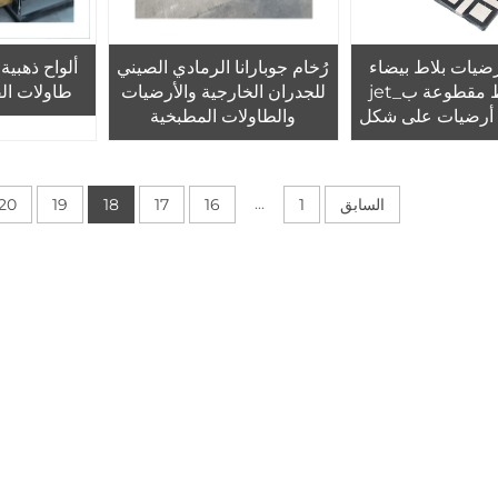
ضيات بلاط بيضاء
رُخام جوبارانا الرمادي الصيني
ألواح ذهبية
ذات أنماط مقطوعة ب_jet
للجدران الخارجية والأرضيات
طاولات الق
ط أرضيات على شكل
والطاولات المطبخية
 من الرخام
...
السابق
1
16
17
18
19
20