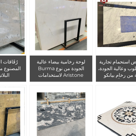
 استحمام تجارية
لوحة رخامية بيضاء عالية
رُقَاقات ا
لوب وعالية الجودة،
الجودة من نوع Burma
المصنوع م
من رخام بيانكو
Aristone لاستخدامات
البلات
أبيض ومقطّعة حسب
الديكور الداخلي للمنازل، مثل
اس المطلوب
الأرضيات والجدران والبلاط