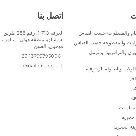
ت
اتصل بنا
خام والمقطوعة حسب القياس
الغرفة 710-1، رقم 386 طريق
تشيشان، منطقة هولي، شيامن،
رانيت والمقطوعة حسب القياس
فوجيان، الصين
يري والترافرتين والرمل
+86-13799795006
[email protected]
ولات والطاولة الزخرفية
اخر
عي
فة
ة المائية
حجرية
ينة الحجرية