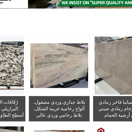
بانيا فاخر رمادي
بلاط جداري وردي مصقول،
رُقَاقات ا
رخام رمادي صيني
ألواح رخامية غريبة الشكل،
البرازيلي 
 أرضية الحمام
بلاط رخامي وردي عالي
أسطح الطاولا
الجودة لتجهيز الجدران الخلفية