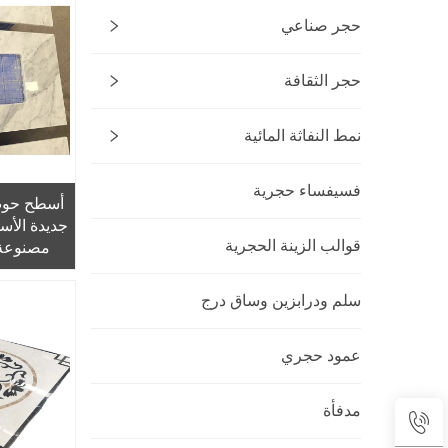
حجر صناعي
حجر الثقافة
نمط النفاثة المائية
فسيفساء حجرية
أسطح حوض
جديدة الأس
قوالب الزينة الحجرية
مصنوعة 
كارارا ال
القي
سلم ودرابزين وساق درج
عمود حجري
مدفأة