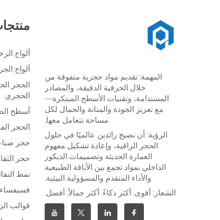
منتجا
ألواح الر
ألواح الج
المهمة: تقديم مواد حجرية متفوقة من
الحجر الج
خلال الحرفية الدقيقة، والمصادر
الحجري
المستدامة، وتقنيات الأسطح المبتكرة—
مع تعزيز الجودة والمتانة والجمال لكل
أسطح الطا
مساحة نتعامل معها.
الحجر الف
الرؤية: أن نصبح رائدين عالميًا في حلول
حجر صنا
الحجر الراقية، وإعادة تشكيل مفهوم
العمارة الحديثة وتصميمات الديكور
حجر الثقا
الداخلي بمواد تجمع بين الأناقة الطبيعية
نمط النفاث
والأداء المتقدم والمسؤولية البيئية.
فسيفساء 
الشعار: أقوى. أكثر ذكاءً. أكثر جمالاً. أفضل.
قوالب الز