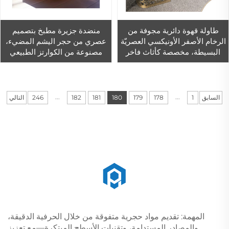
طاولة قهوة دائرية مجوفة من
منضدة جزيرة مطبخ بتصميم
الرخام الأصفر الأونيكسي العصريّة
عصري من حجر اليشم المضيء،
البسيطة، مخصصة كأثاث فاخر
مصنوعة من الكوارتز الطبيعي
للمنزل، وقابلة للتمديد، مع هيكل
والاصطناعي ذي السطح
من الفولاذ المقاوم للصدأ المذهب
المصقول، للاستخدام في الفنادق
...
...
السابق
1
178
179
180
181
182
246
التالي
المهمة: تقديم مواد حجرية متفوقة من خلال الحرفية الدقيقة،
والمصادر المستدامة، وتقنيات الأسطح المبتكرة—مع تعزيز