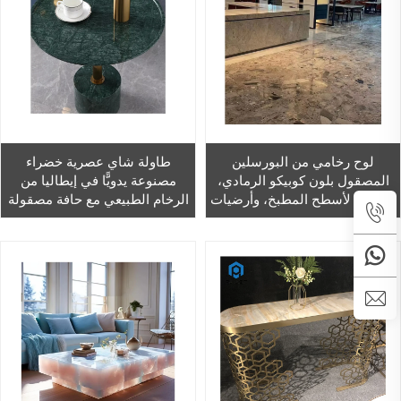
لوح رخامي من البورسلين
طاولة شاي عصرية خضراء
المصقول بلون كوبيكو الرمادي،
مصنوعة يدويًّا في إيطاليا من
مناسب لأسطح المطبخ، وأرضيات
الرخام الطبيعي مع حافة مصقولة
وجدران المناطق الداخلية، تصميم
على شكل «بول نوز»، لسطح
على شكل رخام أبيض، سعر
طاولة مصنوع من الحجر
مناسب.
الطبيعي، مناسبة لغرف معيشة
كبار السن