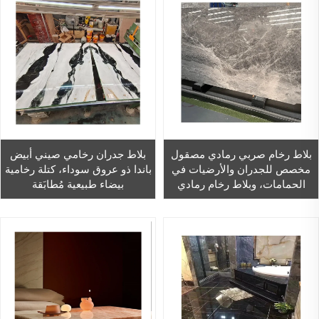
بلاط رخام صربي رمادي مصقول
بلاط جدران رخامي صيني أبيض
مخصص للجدران والأرضيات في
باندا ذو عروق سوداء، كتلة رخامية
الحمامات، وبلاط رخام رمادي
بيضاء طبيعية مُطابَقة
لأرضيات بهو الفنادق
(Bookmatched)، سعر الرخام
العائلي، بلاط رخامي بسماكة ١٦
مم.