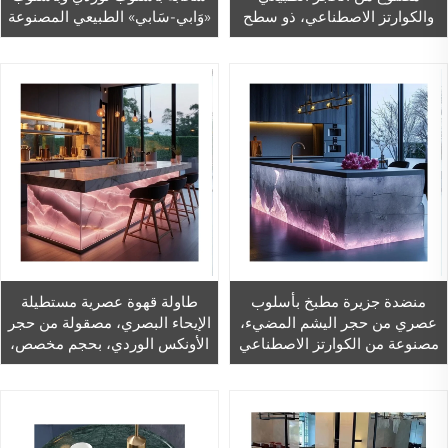
والكوارتز الاصطناعي، ذو سطح
«وَابي-سَابي» الطبيعي المصنوعة
مصقول، مناسب للاستخدام
من الرخام الطبيعي، مع ضمان
الفندقي
لمدة سنة واحدة، أثاث إبداعي
لغرف المعيشة الخارجية والداخلية
منضدة جزيرة مطبخ بأسلوب
طاولة قهوة عصرية مستطيلة
عصري من حجر اليشم المضيء،
الإيحاء البصري، مصقولة من حجر
مصنوعة من الكوارتز الاصطناعي
الأونكس الوردي، بحجم مخصص،
المصقول والحجر العقيق
مصنوعة من حجر الياد الطبيعي
الطبيعي، للفنادق
المستطيل، وأثاث غرف المعيشة
العصري المصنوع من الرخام