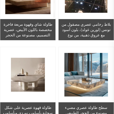
بلاط رخامي عصري مصقول من
طاولة شاي وقهوة مربعة فاخرة
تونس (لورين غولد)، بلون أسود
مخصصة باللون الأبيض، عصرية
مع عروق ذهبية، من نوع
التصميم، مصنوعة من الحجر
الكالسيت، مناسب للاستخدام
المسحوق والفولاذ المقاوم للصدأ
الداخلي والخارجي، ويتميز بمظهر
لمجموعة غرفة المعيشة
صحراء نوار (ساها را نوار)
سطح طاولة عصري مضيء
طاولة قهوة عصرية على شكل
مصنوع من الحجر الطبيعي
سحابة بأسلوب نوردي وبأسلوب