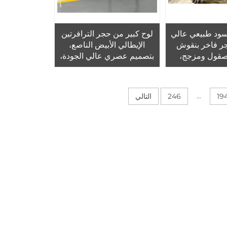
سود طبيعي عالي
لوح كبير من حجر الترافرتين
جر فاخر بنقوش
الإيطالي الأبيض الناصع،
صقول ومزجج،
بتصميم عصري عالي الجودة،
ران والأرضيات
مع ضمان لمدة عام واحد،
داخلية.
مناسب لتزيين الجدران
الخارجية للفنادق.
...
19
246
التالي