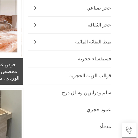
الأحمر للا
حجر صناعي
غرف الطعا
حجر الثقافة
نمط النفاثة المائية
فسيفساء حجرية
حوض غس
مخصص من
قوالب الزينة الحجرية
الوردي، م
للتمديد، 
للطاولات،
سلم ودرابزين وساق درج
وطاو
عمود حجري
مدفأة