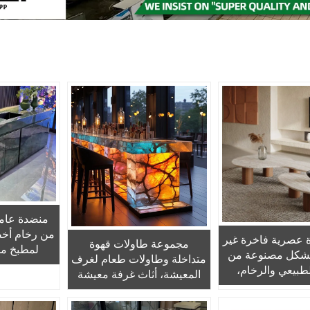
منضدة عام
من رخام أخض
 عصرية فاخرة غير
مجموعة طاولات قهوة
لمطبخ م
لشكل مصنوعة من
متداخلة وطاولات طعام لغرف
بتصميم صن
لطبيعي والرخام،
المعيشة، أثاث غرفة معيشة
لجزيرة الم
لى طراز «وابي-
بلون ذهبي لامع، قواعد من
ا
ن خشب البلوط
الفولاذ المقاوم للصدأ