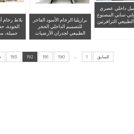
ل داخلي عصري
ابي-سابي المصنوع
برازيليا الرخام الأسود الفاخر
بلاط رخام أ
لطبيعي الترافرتين
للتصميم الداخلي الحجر
الجودة، ح
ل مربع، سهل
الطبيعي لجدران الأرضيات
جميلة، م
ومصقول، يُستخدم
المطابخ الحمامات غرفة
مناسب للجد
حمامات وغرف
الغسيل الرخام المصقول
ال
حمام والمطابخ
المغلف
...
السابق
1
190
191
192
193
4