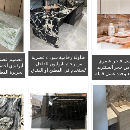
ستخدام المنزلي في
ومصنوعة من الرخام، جزيرة
م وغرف المعيشة
عصرية، طاولة بوليشد
(Tavolino)
طاولة رخامية سوداء عصرية
تصميم عصري
ل فاخر عصري
من رخام نابوليون للداخل،
أيرلندي أخض
 حجر السنتريد
تُستخدم في المطبخ أو الفندق
لجزيرة المطب
ع وحدة غسل قابلة
أو طاولة التجميل، تصميم
متعدد الو
وأثاث حمام عصري
يعتمد على مواد طبيعية
والحمام و
 ومناسب للفنادق
لات القهوة