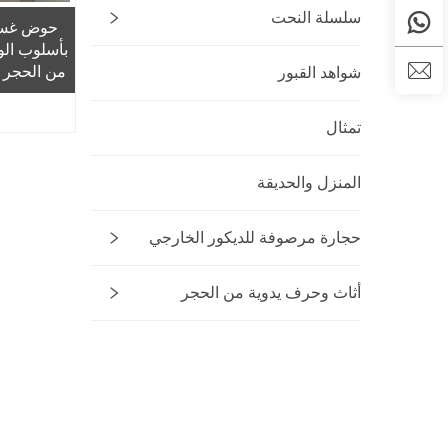
سلسلة النحت
حوض غسي
بأسلوب الو
من الحجر ا
شواهد القبور
على شك
التنظيف 
تمثال
في ال
الاست
المنزل والحديقة
حجارة مرصوفة للديكور الخارجي
أثاث وحرف يدوية من الحجر