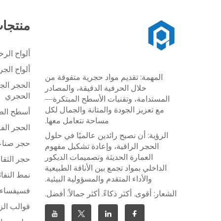
منتجا
ألواح الر
ألواح الج
المهمة: تقديم مواد حجرية متفوقة من
الحجر الج
خلال الحرفية الدقيقة، والمصادر
الحجري
المستدامة، وتقنيات الأسطح المبتكرة—
مع تعزيز الجودة والمتانة والجمال لكل
أسطح الطا
مساحة نتعامل معها.
الحجر الف
الرؤية: أن نصبح رائدين عالميًا في حلول
حجر صنا
الحجر الراقية، وإعادة تشكيل مفهوم
العمارة الحديثة وتصميمات الديكور
حجر الثقا
الداخلي بمواد تجمع بين الأناقة الطبيعية
نمط النفاث
والأداء المتقدم والمسؤولية البيئية.
فسيفساء 
الشعار: أقوى. أكثر ذكاءً. أكثر جمالاً. أفضل.
قوالب الز