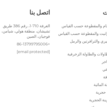
ت
اتصل بنا
خام والمقطوعة حسب القياس
الغرفة 710-1، رقم 386 طريق
تشيشان، منطقة هولي، شيامن،
رانيت والمقطوعة حسب القياس
فوجيان، الصين
يري والترافرتين والرمل
+86-13799795006
[email protected]
ولات والطاولة الزخرفية
اخر
عي
فة
ة المائية
حجرية
ينة الحجرية