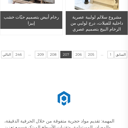
مشروع سلالم لولبية عصرية
رخام أبيض بتصميم حبّات خشب
داخلية للفيلات، درج لولبي من
إبيزا
الرخام البيج بتصميم عصري
...
...
السابق
1
205
206
207
208
209
246
التالي
المهمة: تقديم مواد حجرية متفوقة من خلال الحرفية الدقيقة،
والمصادر المستدامة، وتقنيات الأسطح المبتكرة—مع تعزيز