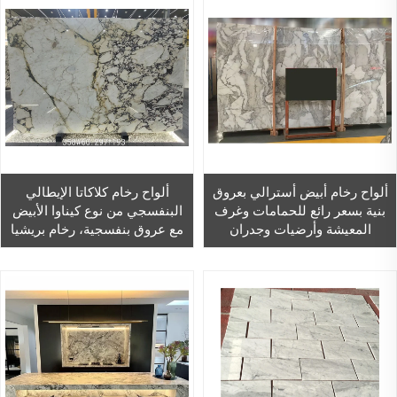
ألواح رخام أبيض أسترالي بعروق
ألواح رخام كلاكاتا الإيطالي
بنية بسعر رائع للحمامات وغرف
البنفسجي من نوع كيناوا الأبيض
المعيشة وأرضيات وجدران
مع عروق بنفسجية، رخام بريشيا
الردهات
ميديتشيا فيولا، وكالكوتا ميلاس
ولافندر