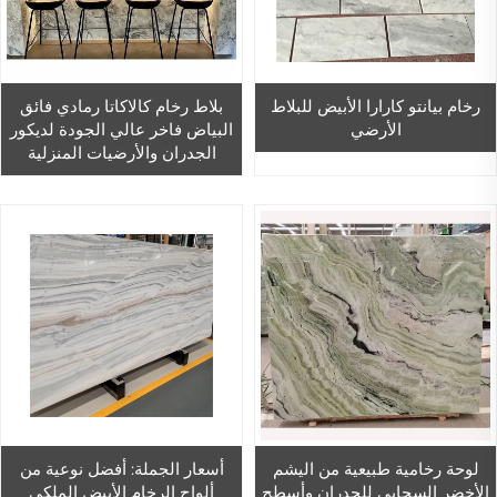
رخام بيانتو كارارا الأبيض للبلاط
بلاط رخام كالاكاتا رمادي فائق
الأرضي
البياض فاخر عالي الجودة لديكور
الجدران والأرضيات المنزلية
لوحة رخامية طبيعية من اليشم
أسعار الجملة: أفضل نوعية من
الأخضر السحابي للجدران وأسطح
ألواح الرخام الأبيض الملكي