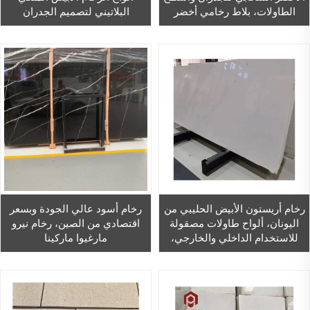
الطاولات، بلاط رخامي أخضر
البلاتيني لتصميم الجدران
فاخر، يتم ترتيبه بطريقة «Book
والأرضيات
Match» للجدران الخلفية
رخام أريستون الأبيض الحليبي من
رخام أسود عالي الجودة وبسعر
اليونان، ألواح طاولات مصقولة
اقتصادي من الصين، رخام نيرو
للاستخدام الداخلي والخارجي،
مارغيوا ماركينا
تصميم عصري للهندسة المعمارية
الداخلية العامة