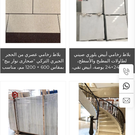
بلاط رخامي أبيض بلوري صيني
بلاط رخامي عصري من الحجر
لطاولات المطبخ والأسطح،
الجيري التركي "صحارى نوار بيج"
مقاس 24×24 بوصة، أبيض نقي،
بمقاس 600 × 1200 مم، مناسب
مناسب للحوائط الداخلية
لتصميم أرضيات الفنادق الداخلية.
والأرضيات الخارجية، مصقول،
بلاط رخامي للخارج