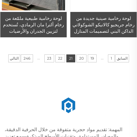
لوحة رخامية صينية جديدة من
لوحة رخامية طبيعية ملمّعة من
رخام جريجيو كالانيكو الشوكولاتي
رخام ألترا مان الرمادي، تُستخدم
الداكن البني لتصميمات المنازل
لتزيين الجدران والأرضيات
الداخلية
الداخلية.
...
...
السابق
1
19
20
21
22
23
246
التالي
المهمة: تقديم مواد حجرية متفوقة من خلال الحرفية الدقيقة،
والمصادر المستدامة، وتقنيات الأسطح المبتكرة—مع تعزيز