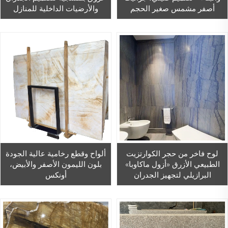
أصفر مشمس صغير الحجم
والأرضيات الداخلية للمنازل
لوح فاخر من حجر الكوارتزيت
ألواح وقطع رخامية عالية الجودة
الطبيعي الأزرق «أزول ماكاوبا»
بلون الليمون الأصفر والأبيض،
البرازيلي لتجهيز الجدران
أونكس
الداخلية، ورخام «أزول ماكاوباس»
عالي الجودة لمشاريع الفنادق.