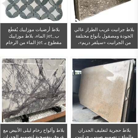
بلاط جرانيت غريب الطراز عالي
بلاط أرضيات موزاييك يُقطَع
الجودة ومصقول بأنواع مختلفة
ب_jet الماء، بلاط موزاييك
من الجرانيت «سيلفر دريم»،
مقطوع بـ jet الماء من الرخام
لتصنيع أرضيات وديكورات
للجدران، بلاط رخامي مقطوع بـ
الجدران في الفنادق
jet الماء
بلاط حجرية لتغليف الجدران
بلاط وألواح رخام ليلى الأبيض مع
والبناء – تصميم صيني، جرانيت
عروق بنفسجية لتصميم الجدران