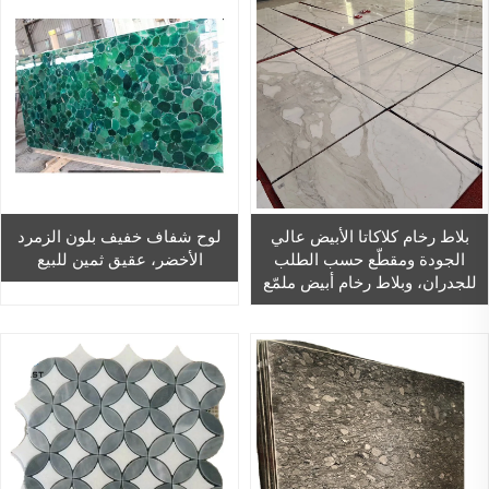
بلاط رخام كلاكاتا الأبيض عالي
لوح شفاف خفيف بلون الزمرد
الجودة ومقطّع حسب الطلب
الأخضر، عقيق ثمين للبيع
للجدران، وبلاط رخام أبيض ملمّع
مقاس ٦٠٠ × ٦٠٠ مم