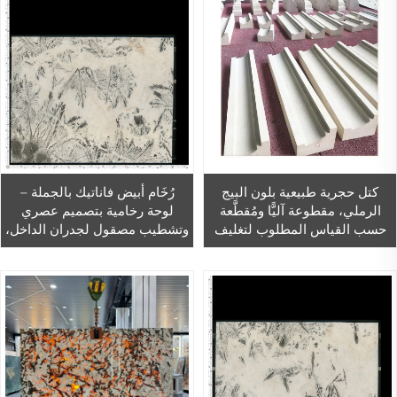
كتل حجرية طبيعية بلون البيج
رُخَام أبيض فاناتيك بالجملة –
الرملي، مقطوعة آليًّا ومُقطَّعة
لوحة رخامية بتصميم عصري
حسب القياس المطلوب لتغليف
وتشطيب مصقول لجدران الداخل،
الجدران الخارجية للفيلات
بتصميم رخامي
والمشاريع الخارجية