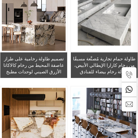
طاولة حمام تجارية مُصنَّعة مسبقًا
تصميم طاولة رخامية على طراز
من رخام كارارا الإيطالي الأبيض،
عاصفة المحيط من رخام كالاكاتا
طاولة رخام بيضاء للفنادق
الأزرق الصيني لوحدات مطبخ
الجزر ووحدات الحمام