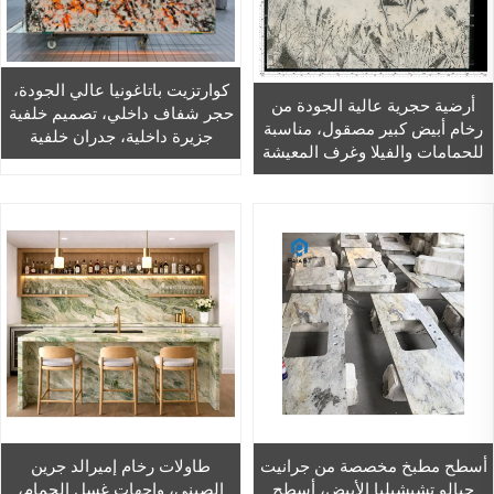
كوارتزيت باتاغونيا عالي الجودة،
أرضية حجرية عالية الجودة من
حجر شفاف داخلي، تصميم خلفية
رخام أبيض كبير مصقول، مناسبة
جزيرة داخلية، جدران خلفية
للحمامات والفيلا وغرف المعيشة
للفيلات العصرية من الكوارتزيت
وغرف الطعام، بتصميم عصري
الشفاف
مقاوم للماء
أسطح مطبخ مخصصة من جرانيت
طاولات رخام إميرالد جرين
جيالو تشيشيليا الأبيض، أسطح
الصيني، واجهات غسل الحمام،