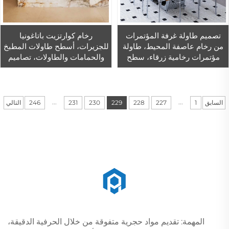
تصميم طاولة غرفة المؤتمرات
رخام كوارتزيت باتاغونيا
من رخام عاصفة المحيط، طاولة
للجزيرات، أسطح طاولات المطبخ
مؤتمرات رخامية زرقاء، سطح
والحمامات والطاولات، تصاميم
عمل رخامي
عصرية للأسطح من الكوارتزيت
...
...
السابق
1
227
228
229
230
231
246
التالي
المهمة: تقديم مواد حجرية متفوقة من خلال الحرفية الدقيقة،