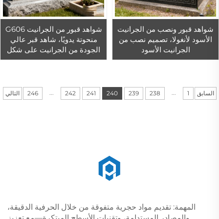
شواهد قبور ونصب من الجرانيت
شواهد قبور من الجرانيت G606
الأسود لأنغولا، تصميم نصب من
منحوتة يدويًا، شاهد قبر عالي
الجرانيت الأسود
الجودة من الجرانيت على شكل
ملاك، ونصب تذكارية، تصميم
نصب خارجي
...
...
السابق
1
238
239
240
241
242
246
التالي
المهمة: تقديم مواد حجرية متفوقة من خلال الحرفية الدقيقة،
والمصادر المستدامة، وتقنيات الأسطح المبتكرة—مع تعزيز