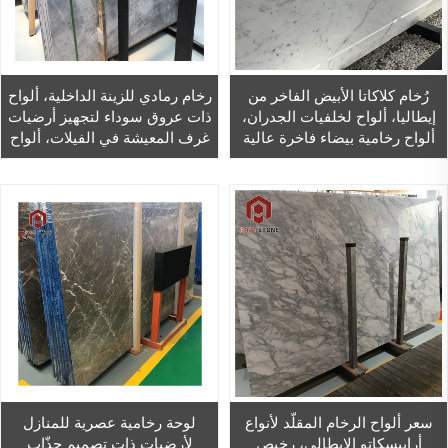
رُخام كلاكاتا الأبيض الفاخر من
رخام رمادي للزينة الداخلية، ألواح
إيطاليا، ألواح لخلفيات الجدران،
ذات عروق سوداء لتجهيز أرضيات
ألواح رخامية بيضاء فاخرة عالية
غرف المعيشة في الفيلات، ألواح
الجودة ذات عروق رمادية لديكور
رخامية رمادية
الفنادق
سعر ألواح الرخام المقلَّد لأنواع
لوحة رخامية عصرية للمنازل
أرابيسكاتو الإيطالي، رخيص
لأرضيات ذات تصميم جذّاب