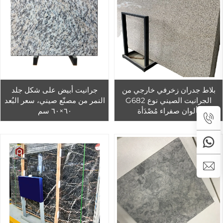
بلاط جدران زخرفي خارجي من
جرانيت أبيض على شكل جلد
الجرانيت الصيني نوع G682
النمر من مصنّع صيني، سعر البُعد
بألوان صفراء مُصْدَأة
٦٠×٦٠ سم