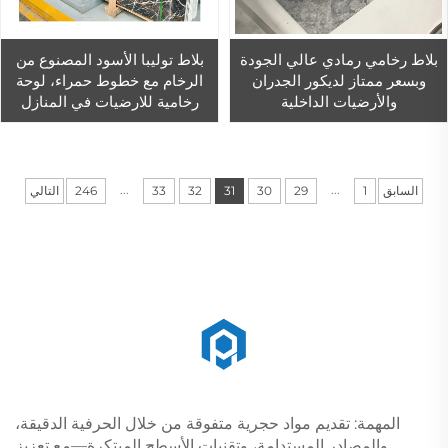
بلاط رخامي رمادي عالي الجودة
بلاط توليبا الأسود المصنوع من
وبسعر ممتاز لديكور الجدران
الرخام مع خطوط حمراء، لوحة
والأرضيات الداخلية
رخامية للارضيات في المنازل
...
...
السابق
1
29
30
31
32
33
246
التالي
المهمة: تقديم مواد حجرية متفوقة من خلال الحرفية الدقيقة،
والمصادر المستدامة، وتقنيات الأسطح المبتكرة—مع تعزيز