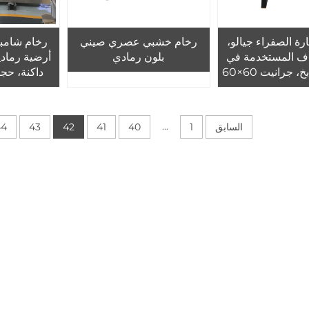
ارة الصفراء جيالو،
رخام خشبي عصري صيني
رخام شامبان
واف المستخدمة في
بلون رمادي
أرضية رمادي
بلاط المطابخ، جرانيت 60×60
داكنة، حج
م للبيع
رخام رمادي
...
السابق
1
40
41
42
43
44