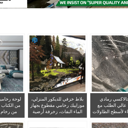
الاكسي رمادي
بلاط خزفي للديكور المنزلي،
لوحة رخامية
الي الطلب مع
موزاييك رخامي مقطوع بجهاز
ء لأسطح الطاولات
الماء النفاث، زخرفة أرضية
من رخام ا
الأرضي والجدراني
على شكل ميدالية، ميدالية
المُزرق للاس
رخامية مقطوعة بجهاز الماء