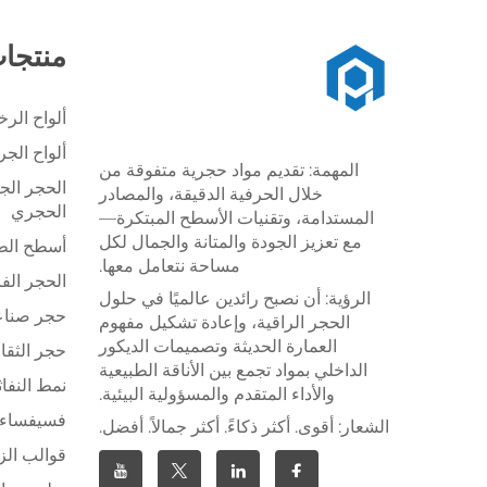
منتجا
ألواح الر
ألواح الج
المهمة: تقديم مواد حجرية متفوقة من
الحجر الج
خلال الحرفية الدقيقة، والمصادر
الحجري
المستدامة، وتقنيات الأسطح المبتكرة—
مع تعزيز الجودة والمتانة والجمال لكل
أسطح الطا
مساحة نتعامل معها.
الحجر الف
الرؤية: أن نصبح رائدين عالميًا في حلول
حجر صنا
الحجر الراقية، وإعادة تشكيل مفهوم
العمارة الحديثة وتصميمات الديكور
حجر الثقا
الداخلي بمواد تجمع بين الأناقة الطبيعية
نمط النفاث
والأداء المتقدم والمسؤولية البيئية.
فسيفساء 
الشعار: أقوى. أكثر ذكاءً. أكثر جمالاً. أفضل.
قوالب الز