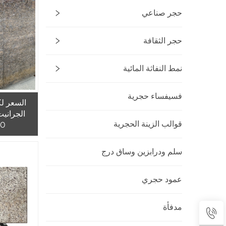
حجر صناعي
حجر الثقافة
نمط النفاثة المائية
فسيفساء حجرية
السعر ل
الجرانيت
قوالب الزينة الحجرية
60×60
سلم ودرابزين وساق درج
عمود حجري
مدفأة