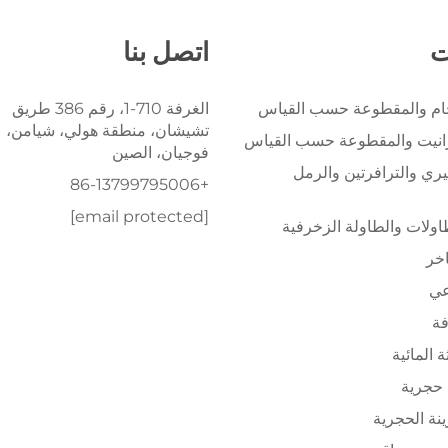
ت
اتصل بنا
خام والمقطوعة حسب القياس
الغرفة 710-1، رقم 386 طريق
تشيشان، منطقة هولي، شيامن،
رانيت والمقطوعة حسب القياس
فوجيان، الصين
يري والترافرتين والرمل
+86-13799795006
[email protected]
ولات والطاولة الزخرفية
اخر
عي
فة
ة المائية
حجرية
ينة الحجرية