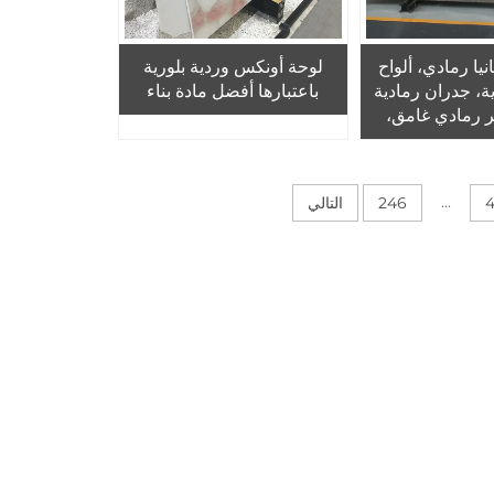
يا رمادي، ألواح
لوحة أونكس وردية بلورية
ة، جدران رمادية
باعتبارها أفضل مادة بناء
ر رمادي غامق،
، مناسب للفلل
...
246
التالي