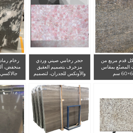
النفاث، فن جداري من الرخام
الطبيعي والدولوميت
كل قدم مربع من
حجر رخامي صيني وردي
رخام رماد
 المصنّع بمقاس
مزخرف بتصميم العقيق
منخفض، ألو
 سم
والأونكس للجدران، لتصميم
جالاكسي ل
داخلي فاخر للفنادق والفلل
للجدران
وغرف الحمامات