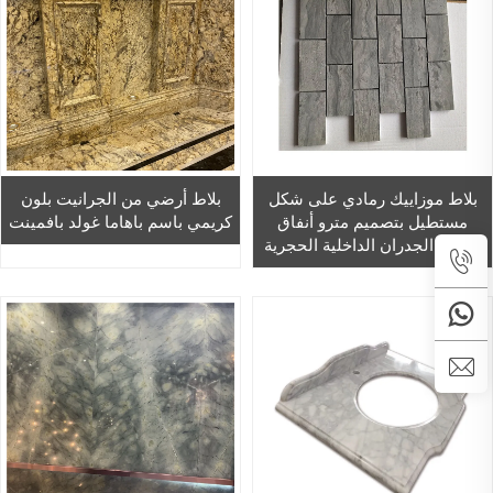
بلاط موزاييك رمادي على شكل
بلاط أرضي من الجرانيت بلون
مستطيل بتصميم مترو أنفاق
كريمي باسم باهاما غولد بافمينت
لتجهيز الجدران الداخلية الحجرية