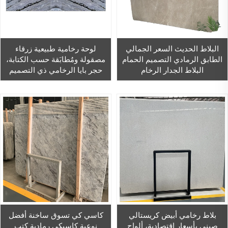
البلاط الحديث السعر الجمالي
لوحة رخامية طبيعية زرقاء
الطابق الرمادي التصميم الحمام
مصقولة ومُطابَقة حسب الكتابة،
البلاط الجدار الرخام
حجر بايا الرخامي ذي التصميم
البياني، علبة خشبية معقّمة بالغاز،
ضمان الجودة، وتصنيع حسب
الطلب (OEM) بأحجام مخصصة
بلاط رخامي أبيض كريستالي
كاسي كي تسوق ساخنة أفضل
صيني بأسعار اقتصادية، ألواح
نوعية كاسيكي رمادية كتب