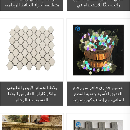
رائجة جدًّا للاستخدام في
متطابقة أجزاء الحائط الرخامية
الحمامات
لتصميم المنازل الأرضية
تصميم جداري فاخر من رخام
بلاط الحمام الأبيض الطبيعي
العقيق الأسود بتقنية القطع
بيانكو كارارا الفانوس البلاط
المائي، مع إضاءة كهروضوئية
الفسيفساء الرخام
بتقنية LED، مثالي لتزيين الفنادق
والفلل.