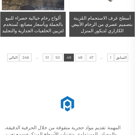
أسطح غرف الاستحمام المُزينة
ألواح رخام خيالية خضراء للبيع
بتصميم عصري من الرخام الأبيض
بالجملة وبأسعار مصانع، تُستخدم
الكاراري لديكور المنزل
لتزيين الخلفيات الجدارية والتجليد
الشفاف للجدران
...
...
السابق
1
47
48
49
50
51
246
التالي
المهمة: تقديم مواد حجرية متفوقة من خلال الحرفية الدقيقة،
والمصادر المستدامة، وتقنيات الأسطح المبتكرة—مع تعزيز