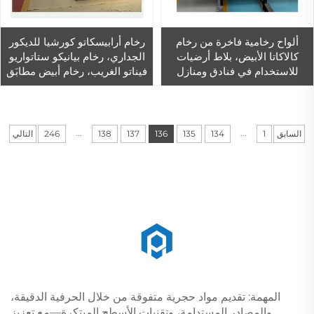
ألواح رخامية فاخرة من رخام
رخام أرابيسكاتو كورشيا للديكور
كالاكاتا الأبيض، بلاط أرضيات
الجداري، رخام بيانيكو ستاتواريو
للاستخدام في فنادق ومنازل
فيناتو الغريب، رخام أبيض مطابَق
وديكورات interiors الفاخرة
من الكتابة (Book Matched)
...
...
السابق
1
134
135
136
137
138
246
التالي
المهمة: تقديم مواد حجرية متفوقة من خلال الحرفية الدقيقة،
والمصادر المستدامة، وتقنيات الأسطح المبتكرة—مع تعزيز