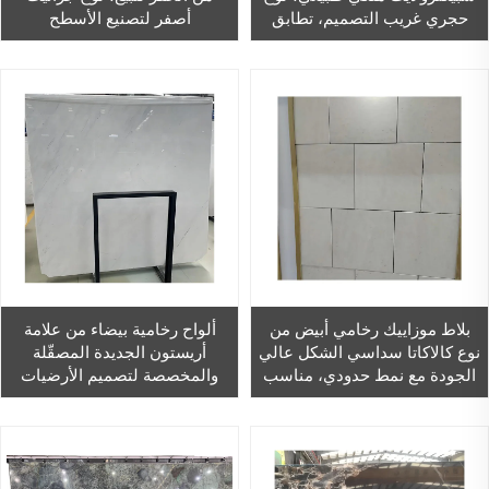
حجري غريب التصميم، تطابق
أصفر لتصنيع الأسطح
كتابي للجدران كخلفية ديكور
بلاط موزاييك رخامي أبيض من
ألواح رخامية بيضاء من علامة
نوع كالاكاتا سداسي الشكل عالي
أريستون الجديدة المصقّلة
الجودة مع نمط حدودي، مناسب
والمخصصة لتصميم الأرضيات
للجدران والمداخل والأرضيات
والجدران الداخلية
المقاومة للماء، قابل للتخصيص