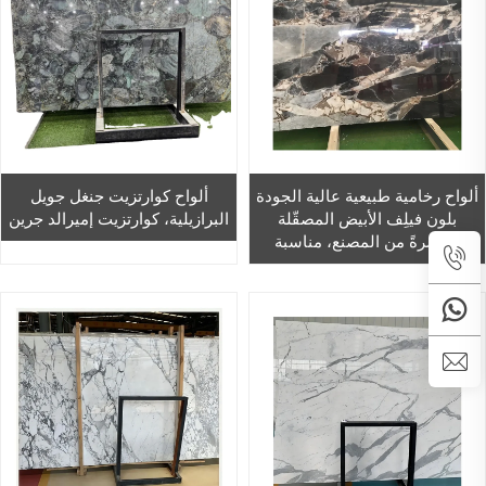
ألواح رخامية طبيعية عالية الجودة
ألواح كوارتزيت جنغل جويل
بلون فيلِف الأبيض المصقّلة
البرازيلية، كوارتزيت إميرالد جرين
مباشرةً من المصنع، مناسبة
لأسطح المطابخ والأرضيات،
بأحجام مخصصة