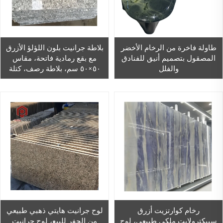
طاولة فاخرة من الرخام الأخضر
بلاطة جرانيت بلون اللؤلؤ الأزرق
المصقول بتصميم أنيق للفنادق
مع بقع رمادية فاتحة، مقاس
والفلل
٥٠×٥٠ سم، بلاطة رصف، كتلة
جرانيت رمادية مشتعلة
رخام كوارتزيت أزرق
لوح جرانيت هايتي ذهبي طبيعي
سبيكترولايت ملكي طبيعي، لوح
من الحفر للبيع، لوح جرانيت