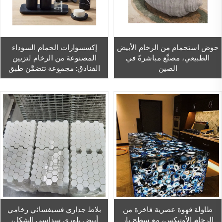
حوض استحمام من الرخام الأبيض
إكسسوارات الحمام السوداء
الطبيعي، مصنَّع مباشرةً في
المصنوعة من الرخام لتزيين
الصين
الفنادق: مجموعة تتضمَّن طبق
صابون، ومنظِّف سائل، وكوب
استحمام، وحامل فرشاة أسنان
طاولة قهوة عصرية فاخرة من
بلاط جداري فسيفسائي رخامي
الرخام الأونيكس، مع سطح بار
أبيض بلوري سداسي الشكل،