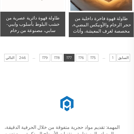
طاولة قهوة دائرية عصرية من
طاولة قهوة فاخرة داخلية من
خشب البلوط بأسلوب وايبي-
حجر الرخام والأونيكس المضيء،
سابي، مصنوعة من رخام
مخصصة لغرف المعيشة، وأثاث
الترافيرتينا الطبيعي، مناسبة
رخامي أنيق للاستخدام المنزلي.
لغرف المعيشة والمقاهي
والشرفات ومنطقة تناول الطعام
غير الرسمية والاستخدام
...
...
السابق
1
175
176
177
178
179
246
التالي
المنزلي، وتشمل الطاولة
مجموعة كاملة
المهمة: تقديم مواد حجرية متفوقة من خلال الحرفية الدقيقة،
والمصادر المستدامة، وتقنيات الأسطح المبتكرة—مع تعزيز