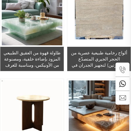
ألواح رخامية طبيعية عصرية من
طاولة قهوة من العقيق الطبيعي
الحجر الجيري المتصدّع
المزود بإضاءة خلفية، ومصنوعة
(ترافيرتين) لتجهيز الجدران في
من الأونيكس، ومناسبة للغرف
مشاريع تجديد المنازل، وحدات
العائلية والمعيشة المنزلية، وهي
الحمامات، والمطابخ – رخام
قطعة أثاث رخامية تُستخدم في
ترافيرتين
إعادة تأثيث المنازل.