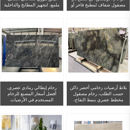
مصقول شفاف لمطبخ فاخر أو
ملمع، لتجهيز المطابخ والداخلية
تصميم داخلي للفندق، ومزودة
الفندقية، بتصميم باركيه
بإضاءة خلفية من حجر العقيق.
بلاط أرضيات رخامي أخضر داكن
رخام إيطالي رمادي عصري،
حسب الطلب، رخام مصقول
أفضل أسعار المصنع للرخام
مخطط عصري بنمط التفاح،
المستخدم في الأرضيات
مناسب للفنادق، ألواح رخامية
والجدران والمطابخ والحمامات،
كبيرة للتصدير
وبلاط رخامي للزينة الداخلية
للمنازل