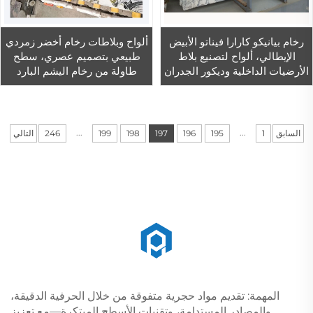
رخام بيانيكو كارارا فيناتو الأبيض
ألواح وبلاطات رخام أخضر زمردي
الإيطالي، ألواح لتصنيع بلاط
طبيعي بتصميم عصري، سطح
الأرضيات الداخلية وديكور الجدران
طاولة من رخام اليشم البارد
الأخضر الجليدي للفنادق
...
...
السابق
1
195
196
197
198
199
246
التالي
المهمة: تقديم مواد حجرية متفوقة من خلال الحرفية الدقيقة،
والمصادر المستدامة، وتقنيات الأسطح المبتكرة—مع تعزيز