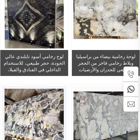
لوحة رخامية بيضاء من براسيليا
لوح رخامي أسود تايلندي عالي
وبلاط رخامي فاخر من الحجر
الجودة، حجر طبيعي، للاستخدام
الطبيعي للجدران والأرضيات
الداخلي في الفنادق والفيلا،
الداخلية وأسطح المطابخ، وبلاط
للأعمال الجدارية والأرضيات
رخامي ملمّع ومزجّج
والخلفيات، رخام مزجّج ومُلمّع