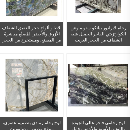
رخام لابرادور بيانكو سنو ماونتن
بلاط و ألواح حجر العقيق الشفاف
الكوارتزيتي الفاخر الجميل شبه
الأزرق والأخضر المُصنَّع مباشرةً
الشفاف من الحجر الغريب
من المصنع، ومستخرج من الحجر
الكريم شبه الثمين للديكور
الداخلي
لوح رخامي فاخر عالي الجودة
لوح رخام رمادي بتصميم عصري،
باللونين الأسود والأخضر، قابل
سطح مصقول، دولوميت