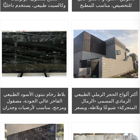
للتخصيص، مناسب للمطبخ
وكالسيت طبيعي، يستخدم داخليًّا
والحمام، وطاولة الزينة،
في الفيلات، ومناسب للاستخدام
والمغسلة، والجدار، والأرضية،
الفندقي الداخلي لمدة سنة واحدة
ضمن ديكور المنزل
أكثر ألواح الحجر الرملي الطبيعي
بلاط رخام نبتون الأسود الطبيعي
الرمادي المسمى «الرمال
الفاخر عالي الجودة، مصقول
المتحركة» شيوعًا وبلاطه، وبسعر
ومزجج، مناسب لأرضيات وجدران
المصنع لاستخدامه في الجدران
وأبواب الفنادق والفلل.
الخارجية للمباني