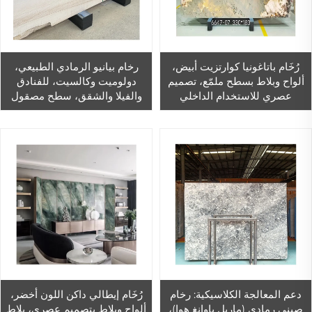
رُخَام باتاغونيا كوارتزيت أبيض،
رخام بيانيو الرمادي الطبيعي،
ألواح وبلاط بسطح ملمّع، تصميم
دولوميت وكالسيت، للفنادق
عصري للاستخدام الداخلي
والفيلا والشقق، سطح مصقول
والخارجي، ضمان لمدة سنة
واحدة، مناسب لغرف المعيشة
وغرف الطعام
دعم المعالجة الكلاسيكية: رخام
رُخَام إيطالي داكن اللون أخضر،
صيني رمادي (ماربل باوانغ هوا)،
ألواح وبلاط بتصميم عصري، بلاط