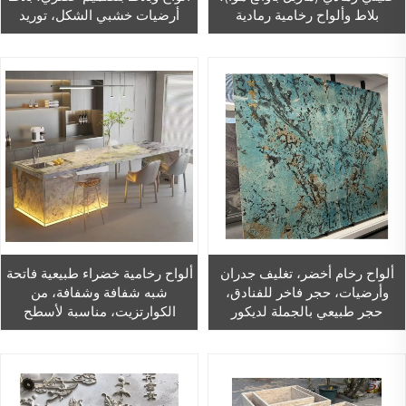
بلاط وألواح رخامية رمادية
أرضيات خشبي الشكل، توريد
للصالون
مباشر من المصنع للاستخدام
الداخلي والخارجي في تصميم
المنازل
ألواح رخام أخضر، تغليف جدران
ألواح رخامية خضراء طبيعية فاتحة
وأرضيات، حجر فاخر للفنادق،
شبه شفافة وشفافة، من
حجر طبيعي بالجملة لديكور
الكوارتزيت، مناسبة لأسطح
الجدران المنزلية، بلاط رخام فاخر
المطبخ وأسطح غرف الاستحمام
الخلفية المُضاءة وجدران الخلفية
المُضاءة