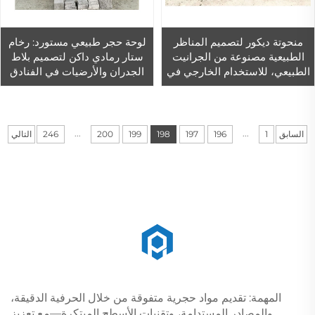
منحوتة ديكور لتصميم المناظر
لوحة حجر طبيعي مستورد: رخام
الطبيعية مصنوعة من الجرانيت
ستار رمادي داكن لتصميم بلاط
الطبيعي، للاستخدام الخارجي في
الجدران والأرضيات في الفنادق
ديكور الحدائق
...
...
السابق
1
196
197
198
199
200
246
التالي
المهمة: تقديم مواد حجرية متفوقة من خلال الحرفية الدقيقة،
والمصادر المستدامة، وتقنيات الأسطح المبتكرة—مع تعزيز