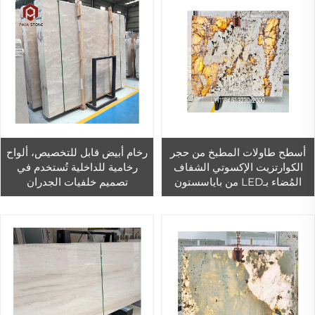
أسطح طاولات المطبخ من حجر
رخام أبيض قابل للتخصيص، ألواح
الكوارتزيت الإكسوتي الشفاف
رخامية للداخلية تُستخدم في
المُضاء بـLED من باياسستون
تصميم خلفيات الجدران
باتاغونيا، وتصاميم الجدران
والأرضيات والسلالم وحمامات
الداخلية والأرضيات وأسطح
السباحة وأسطح حوض الغسيل
الحمامات
في الفيلات والفنادق