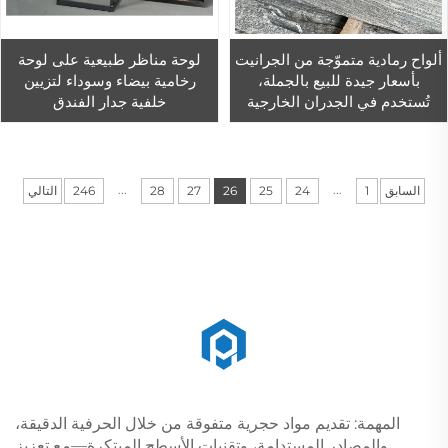
ألواح رمادية متموّجة من الجرانيت
لوحة مناظر طبيعية على لوحة
بأسعار جيدة للبيع بالجملة،
رخامية بيضاء وسوداء لتزيين
تُستخدم في الجدران الخارجية
خلفية جدار الفندق
والأرضيات
...
...
السابق
1
24
25
26
27
28
246
التالي
المهمة: تقديم مواد حجرية متفوقة من خلال الحرفية الدقيقة،
والمصادر المستدامة، وتقنيات الأسطح المبتكرة—مع تعزيز