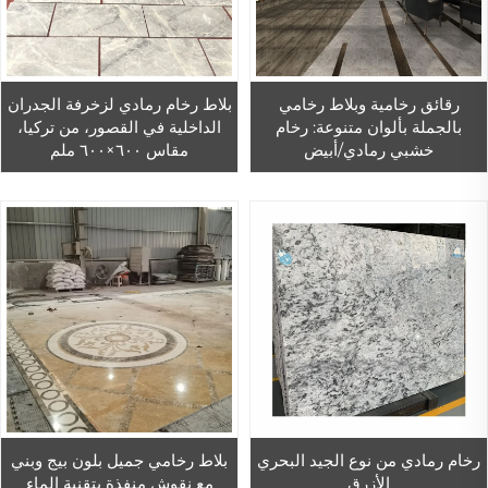
رقائق رخامية وبلاط رخامي
بلاط رخام رمادي لزخرفة الجدران
بالجملة بألوان متنوعة: رخام
الداخلية في القصور، من تركيا،
خشبي رمادي/أبيض
مقاس ٦٠٠×٦٠٠ ملم
رخام رمادي من نوع الجيد البحري
بلاط رخامي جميل بلون بيج وبني
الأزرق
مع نقوش منفذة بتقنية الماء