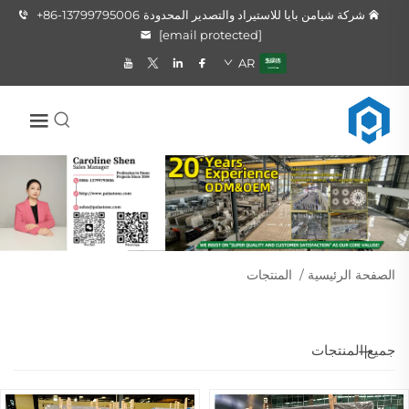
شركة شيامن بايا للاستيراد والتصدير المحدودة
+86-13799795006
[email protected]
AR
الصفحة الرئيسية
/
المنتجات
جميع المنتجات