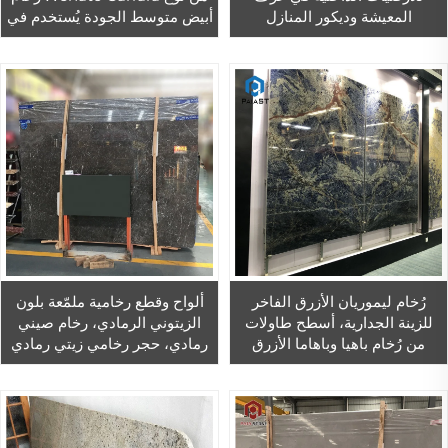
المعيشة وديكور المنازل
أبيض متوسط الجودة يُستخدم في
أرضيات وجدران المباني
رُخام ليموريان الأزرق الفاخر
ألواح وقطع رخامية ملمّعة بلون
للزينة الجدارية، أسطح طاولات
الزيتوني الرمادي، رخام صيني
من رُخام باهيا وباهاما الأزرق
رمادي، حجر رخامي زيتي رمادي