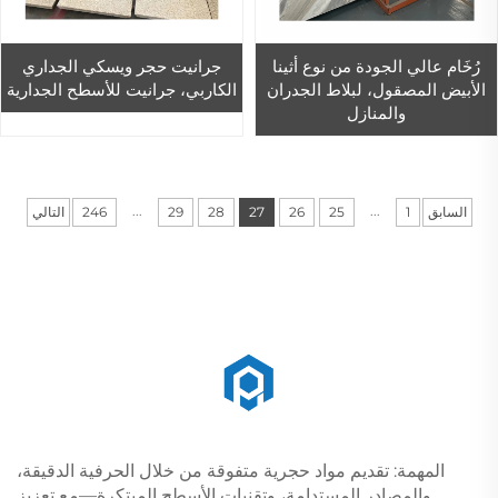
رُخَام عالي الجودة من نوع أثينا
جرانيت حجر ويسكي الجداري
الأبيض المصقول، لبلاط الجدران
الكاربي، جرانيت للأسطح الجدارية
والمنازل
...
...
السابق
1
25
26
27
28
29
246
التالي
المهمة: تقديم مواد حجرية متفوقة من خلال الحرفية الدقيقة،
والمصادر المستدامة، وتقنيات الأسطح المبتكرة—مع تعزيز