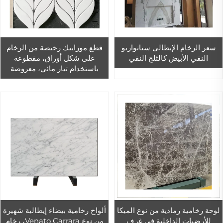
سعر الرخام الإيطالي ستاتواريو
قطع موزاييك رخيصة من الرخام
النقي الأبيض كالثلج النقي
على شكل أوراق، مقطوعة
باستخدام تيار مائي، معروضة
للبيع
لوحة رخامية رمادية من نوع الميكا
ألواح رخامية بيضاء إيطالية شهيرة
للأرضيات الداخلية في غرف
من نوع Venato Carrara، رخام