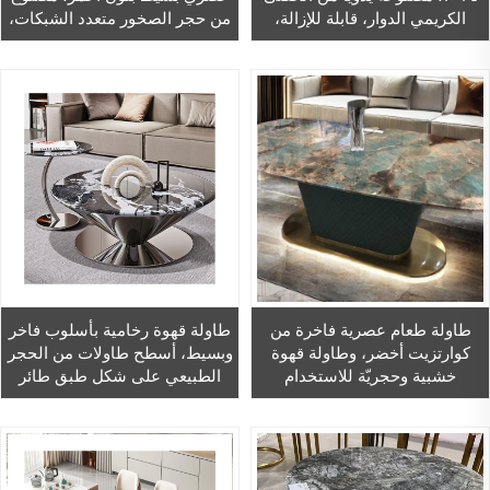
الكريمي الدوار، قابلة للإزالة،
من حجر الصخور متعدد الشبكات،
ومناسبة لغرفة المعيشة، وتُرفق
مع أسطح طاولات فاخرة
بضمان لمدة سنة واحدة
للطاولات والماكينات ووحدات
التجميل
طاولة طعام عصرية فاخرة من
طاولة قهوة رخامية بأسلوب فاخر
كوارتزيت أخضر، وطاولة قهوة
وبسيط، أسطح طاولات من الحجر
خشبية وحجريّة للاستخدام
الطبيعي على شكل طبق طائر
المنزلي أو المطاعم في غرفة
من الصلب غير القابل للصدأ،
المعيشة
أسطح تجميل