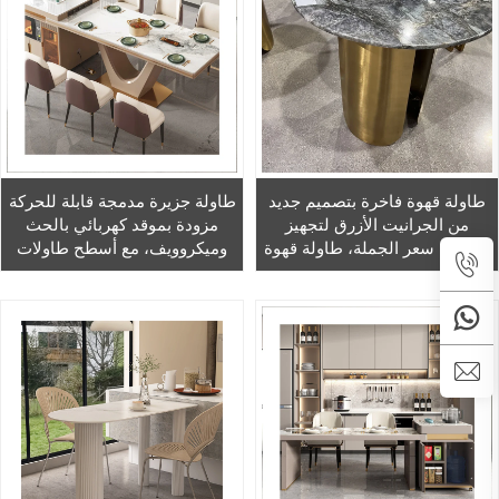
طاولة قهوة فاخرة بتصميم جديد
طاولة جزيرة مدمجة قابلة للحركة
من الجرانيت الأزرق لتجهيز
مزودة بموقد كهربائي بالحث
المنزل، سعر الجملة، طاولة قهوة
وميكروويف، مع أسطح طاولات
دائرية من الكوارتزايت، أثاث
فاخرة من حجر الصخور ووحدات
منزلي عصري
التجميل وسطوح الطاولات