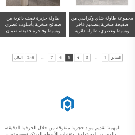
مجموعة طاولة شاي وكراسي من
طاولة جزيرة نصف دائرية من
صفيحة صخرية بتصميم فاخر
صفائح صخرية بأسلوب عصري
وبسيط وعصري، طاولة دائرية
وبسيط وفاخرة خفيفة، ضمان
لمكتب أو مطبخ جزيرة مع
لمدة سنة، طاولة طعام حائط
خصائص الشاي الكونغ فو
أحمر شهير مناسبة للشقق
الصغيرة
...
...
السابق
1
3
4
5
6
7
246
التالي
المهمة: تقديم مواد حجرية متفوقة من خلال الحرفية الدقيقة،
والمصادر المستدامة، وتقنيات الأسطح المبتكرة—مع تعزيز