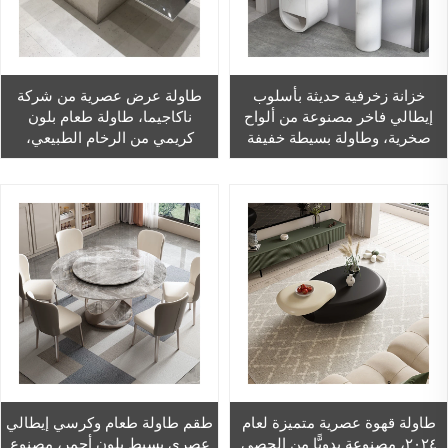
خزانة زخرفية حديثة بأسلوب
طاولة عرض عصرية من شركة
إيطالي فاخر مصنوعة من ألواح
ناكاجيما، طاولة طعام بلون
صخرية، وطاولة بسيطة خفيفة
كريمي من الرخام الطبيعي،
للرواق، مع أعمدة داعمة وأسطح
مناسبة للمطاعم ومحلات
طاولات ووحدات تجميل (فانتي
الملابس والأحذية، بالجملة
توبز)
طاولة قهوة عصرية متميزة لعام
طقم طاولة طعام وكرسي إيطالي
٢٠٢٤، مصنوعة يدويًّا من الحصى
عصري بسيط بلون أحمر، مصنوع