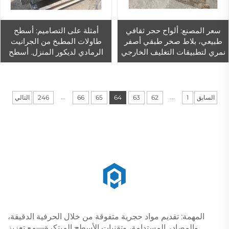
سعر المصنع: ألواح حجر ثقافي
أمثلة على التصاميم: أسطح
طبيعي، بلاط صخر طبقي أصفر
طاولات المطبخ من الجرانيت
نمري لتطبيقات التغليف الخارجي
الرمادي لديكور المنزل. أسطح
للجدران، بلاط جدران من الحجر
طاولات المطبخ من الجرانيت
الثقافي المُقلِّد للصخر الطبقي
الرمادي الطبيعي وبأسعار تنافسية
...
...
السابق
1
62
63
64
65
66
246
التالي
المهمة: تقديم مواد حجرية متفوقة من خلال الحرفية الدقيقة،
والمصادر المستدامة، وتقنيات الأسطح المبتكرة—مع تعزيز