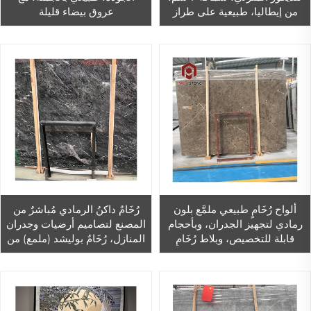
من إيطاليا، طبيعية على طراز
عروق بيضاء قليلة
روما، بنمط الزرافة، بلون فضي
رمادي من الترافرتين
ألواح رُخَامٍ طبيعي ملمَّع بلون
رُخَامٌ داكنُ الرمادي مُباشرٌ من
رمادي لتجهيز الجدران، وبأحجام
المصنع لتصاميم أرضيات وجدران
قابلة للتخصيص، وبلاط رُخَامٍ
المنازل، رُخَامٌ بوليشد (ملمع) من
رمادي للتصميم الداخلي
نوع كوزموس غراي لبلاط الجدران
للأرضيات
في الحمامات