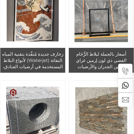
أسعار بالجملة لبلاط الرُّخَام
زخارف جديدة مُنفَّذة بتقنية المياه
الفضي ذي لون إرمين غراي
النفاثة (Waterjet) لأنواع البلاط
لتزيين الجدران والأرضيات
المستخدمة في أرضيات الفنادق،
الداخلية
زخارف رخامية عالية الجودة
منفذة بتقنية المياه النفاثة لتزيين
الأرضيات