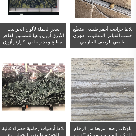
بلاط جرانيت أحمر طبيعي مقطّع
سعر الجملة لألواح الجرانيت
حسب القياس المطلوب، حجري
الأزرق أزول باهيا للتصميم الفاخر
طبيعي للرصف الخارجي
لمطبخ وجدار خلفي، كوارتز أزرق
فاخر
بلوكات رصف مربعة من الرخام
بلاط أرضيات رخامية خضراء عالية
للديكور المنزلي، سماكة ٣ سم،
الجودة، طبيعي بالجملة، مع